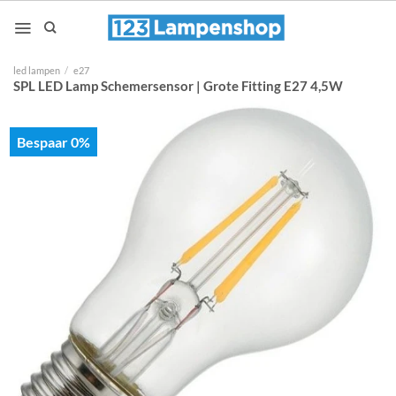
Ga
naar
inhoud
led lampen
/
e27
SPL LED Lamp Schemersensor | Grote Fitting E27 4,5W
Bespaar 0%