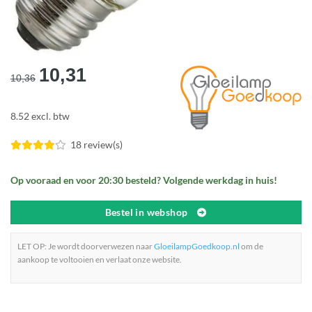
Oorspronkelijke
Huidige
10,31
10,36
prijs
prijs
was:
is:
8.52 excl. btw
€10,36.
€10,31.
18 review(s)
Op vooraad en voor 20:30 besteld? Volgende werkdag in huis!
Bestel in webshop
LET OP: Je wordt doorverwezen naar
GloeilampGoedkoop.nl
om de
aankoop te voltooien en verlaat onze website.