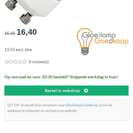
Oorspronkelijke
Huidige
16,40
16,45
prijs
prijs
was:
is:
13.55 excl. btw
€16,45.
€16,40.
0 review(s)
Op vooraad en voor 20:30 besteld? Volgende werkdag in huis!
Bestel in webshop
LET OP: Je wordt doorverwezen naar
GloeilampGoedkoop.nl
om de
aankoop te voltooien en verlaat onze website.