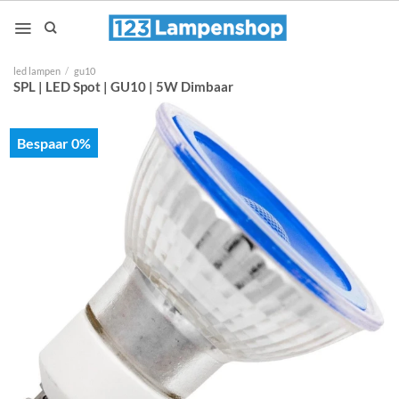
Ga
naar
inhoud
led lampen
/
gu10
SPL | LED Spot | GU10 | 5W Dimbaar
Bespaar 0%