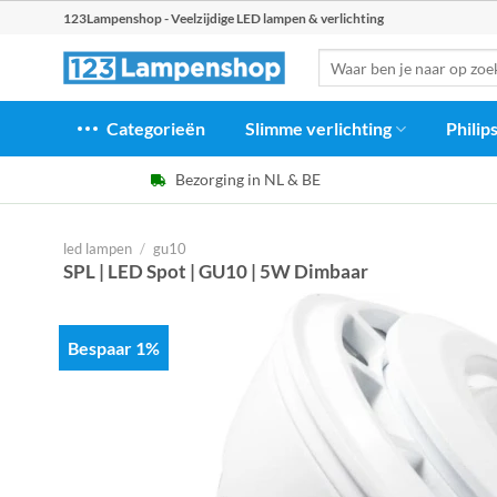
Ga
123Lampenshop - Veelzijdige LED lampen & verlichting
naar
Zoeken
inhoud
naar:
Categorieën
Slimme verlichting
Philip
Bezorging in NL & BE
led lampen
/
gu10
SPL | LED Spot | GU10 | 5W Dimbaar
Bespaar 1%