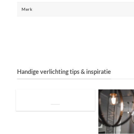
Merk
Handige verlichting tips & inspiratie
De Invloed van Daglicht op de Positie van
je Bed: Tips voor een Betere Nachtrust