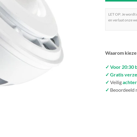
LET OP: Je wordt
en verlaat onze we
Waarom kieze
✓ Voor 20:30 
✓ Gratis verz
✓
Veilig
achter
✓
Beoordeeld 