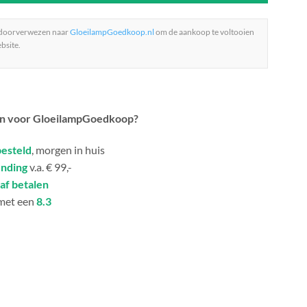
 doorverwezen naar
GloeilampGoedkoop.nl
om de aankoop te voltooien
bsite.
n voor GloeilampGoedkoop?
besteld
, morgen in huis
ending
v.a. € 99,-
af betalen
met een
8.3