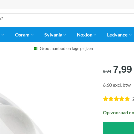
s
Osram
Sylvania
Noxion
Ledvance
Groot aanbod en lage prijzen
Oors
7,99
8,04
prijs
6.60 excl. btw
was:
€8,0
Op vooraad en 