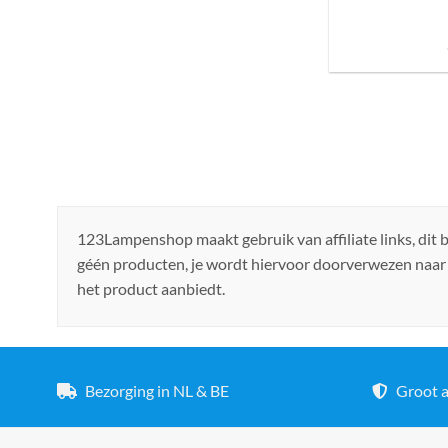
Sfeer brengen in h
de ju
123Lampenshop maakt gebruik van affiliate links, dit
géén producten, je wordt hiervoor doorverwezen naar
het product aanbiedt.
Bezorging in NL & BE
Groot a