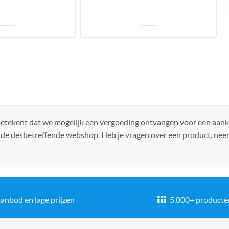
uis? Zo kies je daarvoor
Welke soorten verlichting zijn er voor je
iste lamp!
woning?
 betekent dat we mogelijk een vergoeding ontvangen voor een aan
 de desbetreffende webshop. Heb je vragen over een product, ne
anbod en lage prijzen
5.000+ producte