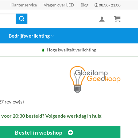
Klantenservice
Vragen over LED
Blog
08:30 - 21:00
Bedrijfsverlichting
Hoge kwaliteit verlichting
pronkelijke
Huidige
prijs
is:
4.
€7,99.
27 review(s)
voor 20:30 besteld? Volgende werkdag in huis!
Bestel in webshop