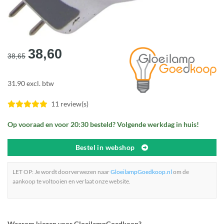
Oorspronkelijke
Huidige
38,60
38,65
prijs
prijs
was:
is:
31.90 excl. btw
€38,65.
€38,60.
11 review(s)
Op vooraad en voor 20:30 besteld? Volgende werkdag in huis!
Bestel in webshop
LET OP: Je wordt doorverwezen naar
GloeilampGoedkoop.nl
om de
aankoop te voltooien en verlaat onze website.
Waarom kiezen voor GloeilampGoedkoop?