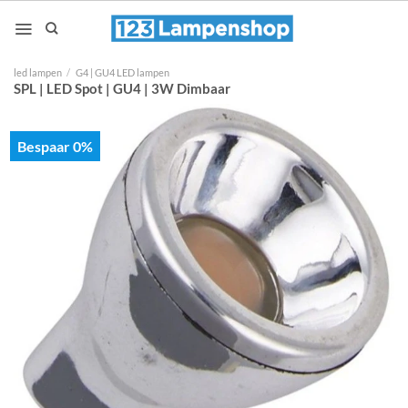
Ga
naar
inhoud
led lampen
/
G4 | GU4 LED lampen
SPL | LED Spot | GU4 | 3W Dimbaar
Bespaar 0%