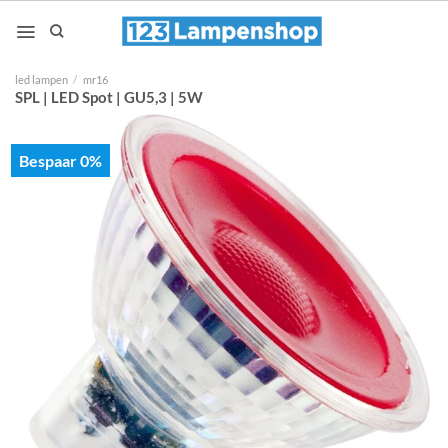
Ga
naar
inhoud
led lampen
/
mr16
SPL | LED Spot | GU5,3 | 5W
Bespaar 0%