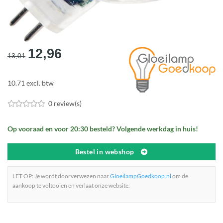
Oorspronkelijke
Huidige
12,96
13,01
prijs
prijs
was:
is:
10.71 excl. btw
€13,01.
€12,96.
0 review(s)
Op vooraad en voor 20:30 besteld? Volgende werkdag in huis!
Bestel in webshop
LET OP: Je wordt doorverwezen naar
GloeilampGoedkoop.nl
om de
aankoop te voltooien en verlaat onze website.