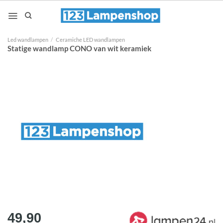
Ga
naar
inhoud
Led wandlampen
/
Ceramiche LED wandlampen
Statige wandlamp CONO van wit keramiek
49,90