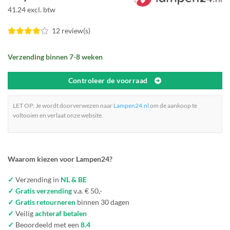
41.24 excl. btw
12 review(s)
Verzending binnen 7-8 weken
Controleer de voorraad
LET OP: Je wordt doorverwezen naar
Lampen24.nl
om de aankoop te
voltooien en verlaat onze website.
Waarom kiezen voor Lampen24?
✓
Verzending in
NL & BE
✓ Gratis verzending
v.a. € 50,-
✓ Gratis retourneren
binnen 30 dagen
✓
Veilig
achteraf betalen
✓
Beoordeeld met een
8.4