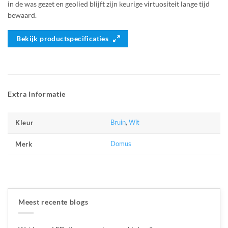
in de was gezet en geolied blijft zijn keurige virtuositeit lange tijd
bewaard.
Bekijk productspecificaties
Extra Informatie
Bruin
,
Wit
Kleur
Domus
Merk
Meest recente blogs