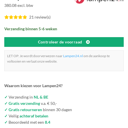
380.08 excl. btw
21 review(s)
Verzending binnen 5-6 weken
Controleer de voorraad
LET OP: Je wordt doorverwezen naar
Lampen24.nl
om de aankoop te
voltooien en verlaat onze website.
Waarom kiezen voor Lampen24?
✓
Verzending in
NL & BE
✓ Gratis verzending
v.a. € 50,-
✓ Gratis retourneren
binnen 30 dagen
✓
Veilig
achteraf betalen
✓
Beoordeeld met een
8.4