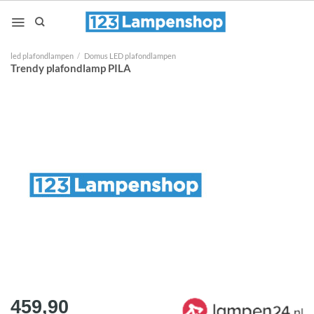
Ga
naar
inhoud
led plafondlampen
/
Domus LED plafondlampen
Trendy plafondlamp PILA
459,90