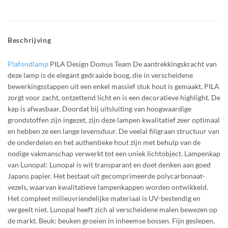
Beschrijving
Plafondlamp
PILA Design Domus Team De aantrekkingskracht van
deze lamp is de elegant gedraaide boog, die in verscheidene
bewerkingsstappen uit een enkel massief stuk hout is gemaakt. PILA
zorgt voor zacht, ontzettend licht en is een decoratieve highlight. De
kap is afwasbaar. Doordat bij uitsluiting van hoogwaardige
grondstoffen zijn ingezet, zijn deze lampen kwalitatief zeer optimaal
en hebben ze een lange levensduur. De veelal filigraan structuur van
de onderdelen en het authentieke hout zijn met behulp van de
nodige vakmanschap verwerkt tot een uniek lichtobject. Lampenkap
van Lunopal: Lunopal is wit transparant en doet denken aan goed
Japans papier. Het bestaat uit gecomprimeerde polycarbonaat-
vezels, waarvan kwalitatieve lampenkappen worden ontwikkeld.
Het compleet milieuvriendelijke materiaal is UV-bestendig en
vergeelt niet. Lunopal heeft zich al verscheidene malen bewezen op
de markt. Beuk: beuken groeien in inheemse bossen. Fijn geslepen,