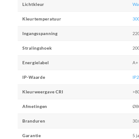
Lichtkleur
Wa
Kleurtemperatuur
30
Ingangsspanning
22
Stralingshoek
20
Energielabel
A+
IP-Waarde
IP
Kleurweergave CRI
>8
Afmetingen
Ø8
Branduren
30.
Garantie
5 j