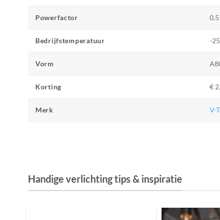
Powerfactor
0.5
Bedrijfstemperatuur
-25
Vorm
A8
Korting
€ 2
Merk
V-
Handige verlichting tips & inspiratie
De Invloed van Daglicht op de Positie van