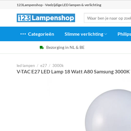
Ga
123Lampenshop - Veelzijdige LED lampen & verlichting
naar
Zoeken
inhoud
naar:
Categorieën
Slimme verlichting
Philip
Bezorging in NL & BE
led lampen
/
e27
/
3000k
V-TAC E27 LED Lamp 18 Watt A80 Samsung 3000K 