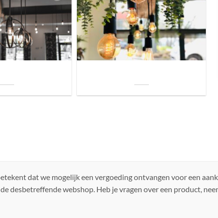
uis? Zo kies je daarvoor
Welke soorten verlichting zijn er voor je
iste lamp!
woning?
 betekent dat we mogelijk een vergoeding ontvangen voor een aan
 de desbetreffende webshop. Heb je vragen over een product, ne