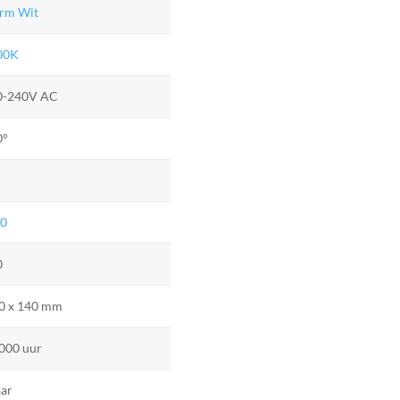
rm Wit
00K
0-240V AC
0°
20
0
0 x 140 mm
000 uur
aar