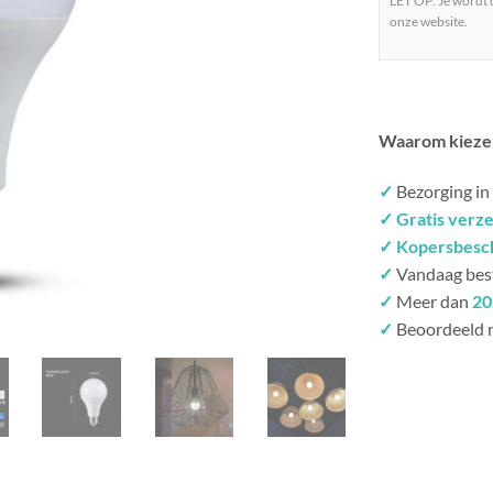
LET OP: Je wordt
onze website.
Waarom kieze
✓
Bezorging in
✓ Gratis verz
✓ Kopersbesc
✓
Vandaag bes
✓
Meer dan
20
✓
Beoordeeld 