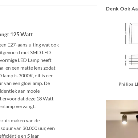
Denk Ook A
angt 125 Watt
en E27-aansluiting wat ook
s uitgevoerd met SMD LED-
olvormige LED Lamp heeft
al en een matte lens zodat
D lamp is 3000K, dit is een
ur van een gloeilamp. De
Philips 
identiek aan mooie
t ervoor dat deze 18 Watt
enlamp vervangt.
bruik maken van de
nsduur van 30.000 uur, een
iciëntie en 5 jaar