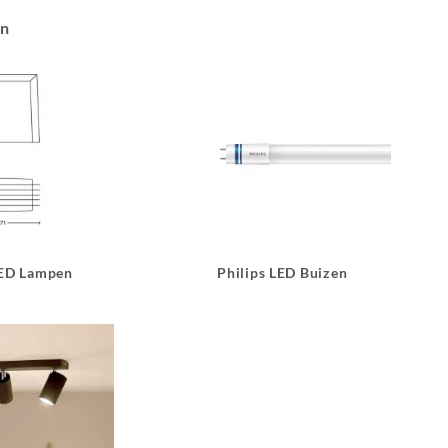
an
LED Lampen
Philips LED Buizen