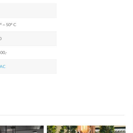
° ~ 50° C
0
.00,-
TAC