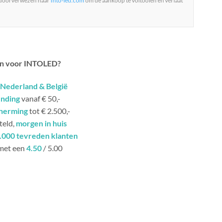
 doorverwezen naar
Into-led.com
om de aankoop te voltooien en verlaat
n voor INTOLED?
Nederland & België
ending
vanaf € 50,-
herming
tot € 2.500,-
teld,
morgen in huis
.000 tevreden klanten
met een
4.50
/ 5.00