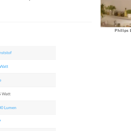
Philips
ststof
 Watt
e
5 Watt
00 Lumen
7