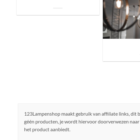
je Bed: Tips voor een Betere Nachtrust
Sfeer brengen in h
de ju
123Lampenshop maakt gebruik van affiliate links, dit
géén producten, je wordt hiervoor doorverwezen naar
het product aanbiedt.