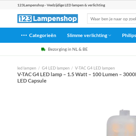
Ga
123Lampenshop - Veelzijdige LED lampen & verlichting
naar
Zoeken
inhoud
naar:
Categorieën
Slimme verlichting
Philip
Bezorging in NL & BE
led lampen
/
G4 LED lampen
/
V-TAC G4 LED lampen
V-TAC G4 LED lamp – 1.5 Watt – 100 Lumen – 3000
LED Capsule