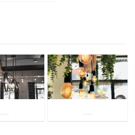
uis? Zo kies je daarvoor
Welke soorten verlichting zijn er voor je
iste lamp!
woning?