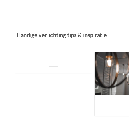
Handige verlichting tips & inspiratie
De Invloed van Daglicht op de Positie van
je Bed: Tips voor een Betere Nachtrust
Sfeer brengen in h
de ju