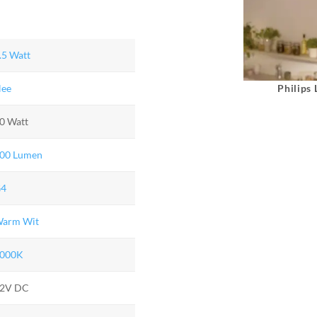
.5 Watt
Philips
ee
0 Watt
00 Lumen
G4
arm Wit
000K
2V DC