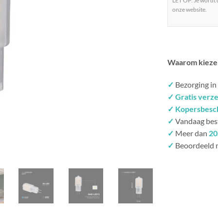
LET OP: Je wordt
onze website.
Waarom kieze
✓
Bezorging in
✓ Gratis verz
✓ Kopersbesc
✓
Vandaag bes
✓
Meer dan
20
✓
Beoordeeld 