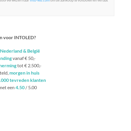
 doorverwezen naar
Into-led.com
om de aankoop te voltooien en verlaat
n voor INTOLED?
Nederland & België
ending
vanaf € 50,-
herming
tot € 2.500,-
teld,
morgen in huis
.000 tevreden klanten
met een
4.50
/ 5.00