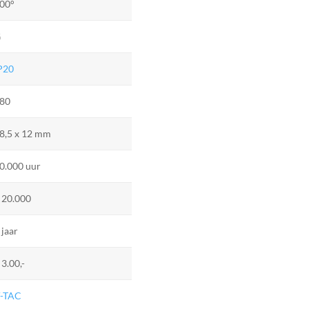
00°
G
P20
80
8,5 x 12 mm
0.000 uur
 20.000
 jaar
 3.00,-
-TAC