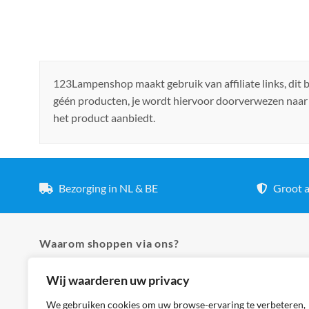
123Lampenshop maakt gebruik van affiliate links, dit
géén producten, je wordt hiervoor doorverwezen naar
het product aanbiedt.
Bezorging in NL & BE
Groot a
Waarom shoppen via ons?
Wij waarderen uw privacy
✓ Hoogste kwaliteit lampen
✓ Meer dan 5.000 producten
We gebruiken cookies om uw browse-ervaring te verbeteren,