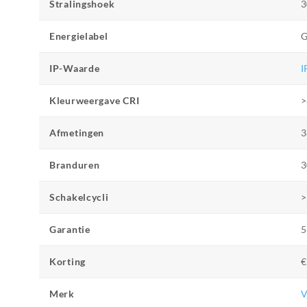
Stralingshoek
3
Energielabel
IP-Waarde
I
Kleurweergave CRI
>
Afmetingen
3
Branduren
3
Schakelcycli
>
Garantie
5
Korting
€
Merk
V