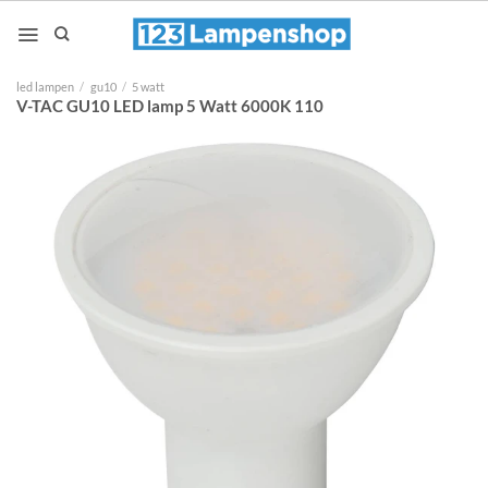
Ga
naar
inhoud
led lampen
/
gu10
/
5 watt
V-TAC GU10 LED lamp 5 Watt 6000K 110