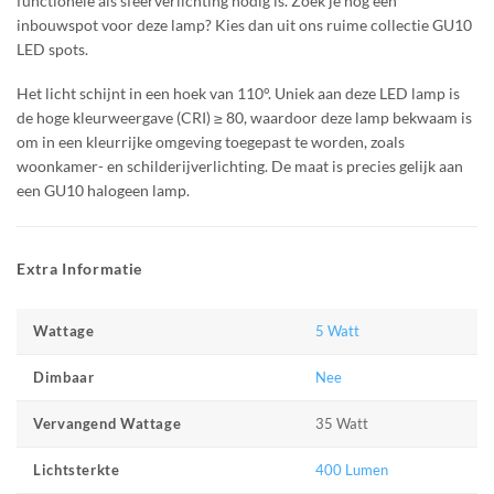
functionele als sfeerverlichting nodig is. Zoek je nog een
inbouwspot voor deze lamp? Kies dan uit ons ruime collectie GU10
LED spots.
Het licht schijnt in een hoek van 110°. Uniek aan deze LED lamp is
de hoge kleurweergave (CRI) ≥ 80, waardoor deze lamp bekwaam is
om in een kleurrijke omgeving toegepast te worden, zoals
woonkamer- en schilderijverlichting. De maat is precies gelijk aan
een GU10 halogeen lamp.
Extra Informatie
5 Watt
Wattage
Nee
Dimbaar
35 Watt
Vervangend Wattage
400 Lumen
Lichtsterkte