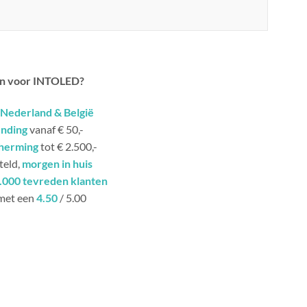
n voor INTOLED?
Nederland & België
ending
vanaf € 50,-
herming
tot € 2.500,-
teld,
morgen in huis
.000 tevreden klanten
met een
4.50
/ 5.00