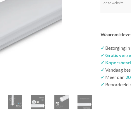
onze website.
Waarom kieze
✓
Bezorging in
✓ Gratis verz
✓ Kopersbesc
✓
Vandaag bes
✓
Meer dan
20
✓
Beoordeeld 