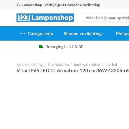
Ga
123Lampenshop - Veelzijdige LED lampen & verlichting
naar
Zoeken
inhoud
naar:
Categorieën
Slimme verlichting
Philip
Bezorging in NL & BE
led tl verlichting
/
tl armaturen
/
ip65 waterdicht
/
incl led
V-tac IP65 LED TL Armatuur 120 cm 36W 4320lm 