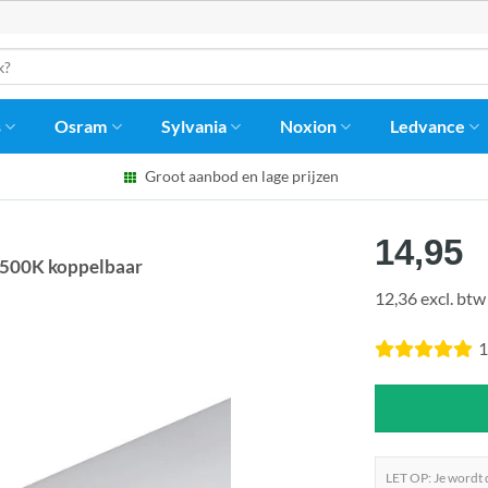
s
Osram
Sylvania
Noxion
Ledvance
Groot aanbod en lage prijzen
14,95
6500K koppelbaar
12,36 excl. btw
1
LET OP: Je wordt