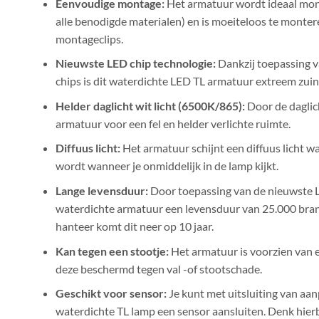
Eenvoudige montage:
Het armatuur wordt ideaal mont
alle benodigde materialen) en is moeiteloos te monter
montageclips.
Nieuwste LED chip technologie:
Dankzij toepassing 
chips is dit waterdichte LED TL armatuur extreem zuin
Helder daglicht wit licht (6500K/865):
Door de daglich
armatuur voor een fel en helder verlichte ruimte.
Diffuus licht:
Het armatuur schijnt een diffuus licht wa
wordt wanneer je onmiddelijk in de lamp kijkt.
Lange levensduur:
Door toepassing van de nieuwste L
waterdichte armatuur een levensduur van 25.000 bran
hanteer komt dit neer op 10 jaar.
Kan tegen een stootje:
Het armatuur is voorzien van e
deze beschermd tegen val -of stootschade.
Geschikt voor sensor:
Je kunt met uitsluiting van aa
waterdichte TL lamp een sensor aansluiten. Denk hier