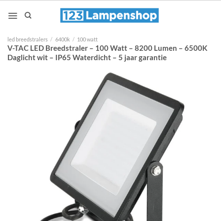
Ga
naar
inhoud
led breedstralers
/
6400k
/
100 watt
V-TAC LED Breedstraler – 100 Watt – 8200 Lumen – 6500K
Daglicht wit – IP65 Waterdicht – 5 jaar garantie