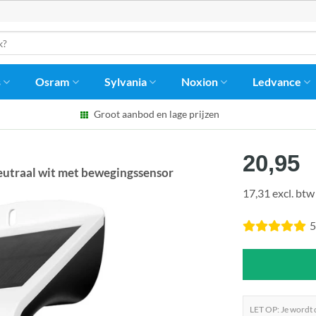
s
Osram
Sylvania
Noxion
Ledvance
Groot aanbod en lage prijzen
20,95
utraal wit met bewegingssensor
17,31 excl. btw
5
LET OP: Je wordt