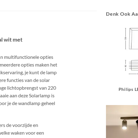
Denk Ook A
l wit met
n multifunctionele opties
e meerdere opties maken het
kservaring, je kunt de lamp
re functies van de solar
oge lichtopbrengst van 220
Philips 
raaie aan deze Solarlamp is
door je de wandlamp geheel
ers de voorzijde en
 welke waken voor een