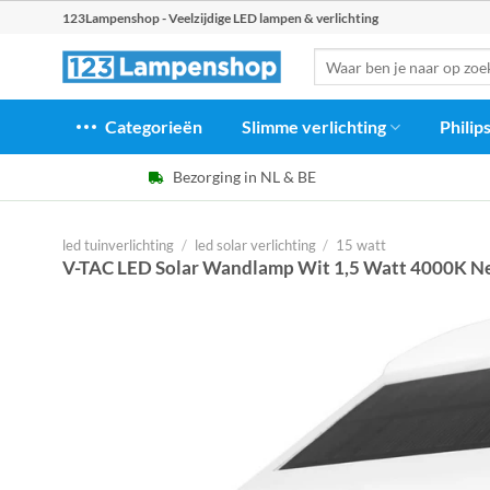
Ga
123Lampenshop - Veelzijdige LED lampen & verlichting
naar
Zoeken
inhoud
naar:
Categorieën
Slimme verlichting
Philip
Bezorging in NL & BE
led tuinverlichting
/
led solar verlichting
/
15 watt
V-TAC LED Solar Wandlamp Wit 1,5 Watt 4000K Ne