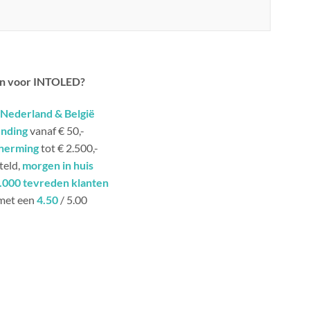
n voor INTOLED?
Nederland & België
ending
vanaf € 50,-
herming
tot € 2.500,-
teld,
morgen in huis
.000 tevreden klanten
met een
4.50
/ 5.00