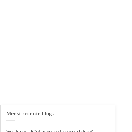
Meest recente blogs
Wat is een LED dimmer en hoe werkt deze?