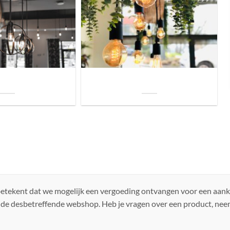
uis? Zo kies je daarvoor
Welke soorten verlichting zijn er voor je
iste lamp!
woning?
 betekent dat we mogelijk een vergoeding ontvangen voor een aan
 de desbetreffende webshop. Heb je vragen over een product, ne