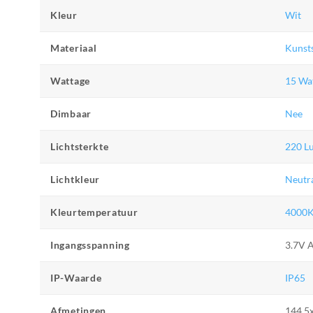
Kleur
Wit
Materiaal
Kunst
Wattage
15 Wa
Dimbaar
Nee
Lichtsterkte
220 L
Lichtkleur
Neutra
Kleurtemperatuur
4000
Ingangsspanning
3.7V 
IP-Waarde
IP65
Afmetingen
144.