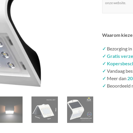
onze website.
Waarom kieze
✓
Bezorging in
✓ Gratis verz
✓ Kopersbesc
✓
Vandaag bes
✓
Meer dan
20
✓
Beoordeeld 