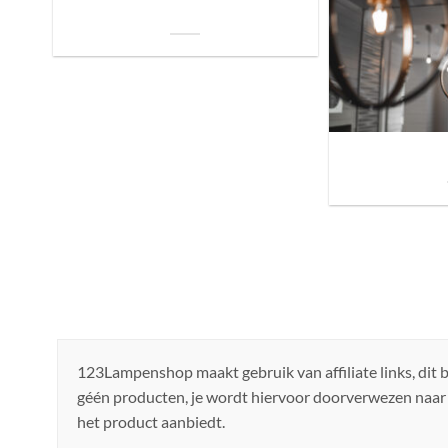
De Invloed van Daglicht op de Positie van
je Bed: Tips voor een Betere Nachtrust
Sfeer brengen in h
de ju
123Lampenshop maakt gebruik van affiliate links, dit
géén producten, je wordt hiervoor doorverwezen naar
het product aanbiedt.