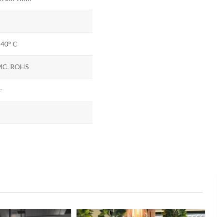
 40° C
MC, ROHS
-
C