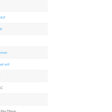
stof
tt
umen
al wit
K
AC
5x96x79mm