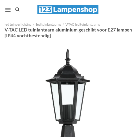
Ga
naar
inhoud
led tuinverlichting
/
led tuinlantaarns
/
V-TAC led tuinlantaarns
V-TAC LED tuinlantaarn aluminium geschikt voor E27 lampen
[IP44 vochtbestendig]