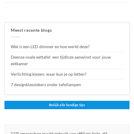
Meest recente blogs
Wat is een LED dimmer en hoe werkt deze?
Deense ovale eettafel: een tijdloze aanwinst voor jouw
eetkamer
Verlichting kiezen: waar kun je op letten?
7 designklassiekers onder tafellampen
Bekijk alle handige tips
123Lampenshop maakt gebruik van affiliate links, dit