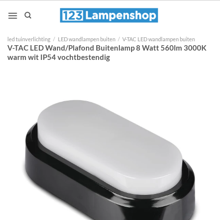
Ga
naar
inhoud
led tuinverlichting
/
LED wandlampen buiten
/
V-TAC LED wandlampen buiten
V-TAC LED Wand/Plafond Buitenlamp 8 Watt 560lm 3000K
warm wit IP54 vochtbestendig