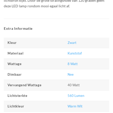
lichtbron kijkt. Door de grote stralingshoek van 120 graden geeft
deze LED lamp rondom mooi egaal licht af.
Extra Informatie
Zwart
Kleur
Kunststof
Materiaal
8 Watt
Wattage
Nee
Dimbaar
40 Watt
Vervangend Wattage
560 Lumen
Lichtsterkte
Warm Wit
Lichtkleur