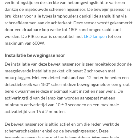
verlichtingstijd en de sterkte van het omgevingslicht te variëren
dankzij de ingebouwde schemeringssensor. De bewegingssensor is
bruikbaar voor alle types lamphouders dankzij de aansluiting via
schroefklemmen aan de achterkant. Deze sensor wordt gekenmerkt
door een draaibare kop welke tot 180° rond omgedraaid kunt
worden. De PIR sensor is compatibel met
LED lampen
tot een
maximum van 600W.
Installatie bewegingssensor
De installatie van deze bewegingssensor is zeer moeiteloos door de
meegeleverde installatie pakket, dit bevat 2 schroeven met
muurpluggen. Met een detectieafstand van 12 meter beneden een
detectiebereik van 180° schermt deze bewegingsmelder een groot
bereik waarmee je deze maximaal kunt instellen naar wens. De
activeringstijd van de lamp kan worden aangepast met een
minimum activatietijd van 10 ± 3 seconden en een maximale
activatietijd van 15 ± 2 minuten.
De bewegingssensor is altijd actief en om die reden werkt de
schemerschakelaar enkel op de bewegingssensor. Deze
bewegingssensor is dus niet los te benuttigen. Wanneer je de