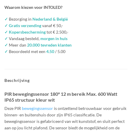
Waarom kiezen voor INTOLED?
✓
Bezorging in
Nederland & België
✓ Gratis verzending
vanaf € 50,-
✓ Kopersbescherming
tot € 2.500,-
✓
Vandaag besteld,
morgen in huis
✓
Meer dan
20.000 tevreden klanten
✓
Beoordeeld met een
4.50
/ 5.00
Beschrijving
PIR bewegingssensor 180° 12 m bereik Max. 600 Watt
IP65 structuur kleur wit
Deze PIR
bewegingssensor
is ontzettend betrouwbaar voor gebruik
binnen- en buitenshuis door zijn IP65 classificatie. De
bewegingssensor is gefabriceerd van wit kunststof, en sluit perfect
aan op jou licht plafond. De sensor biedt de mogelijkheid om de