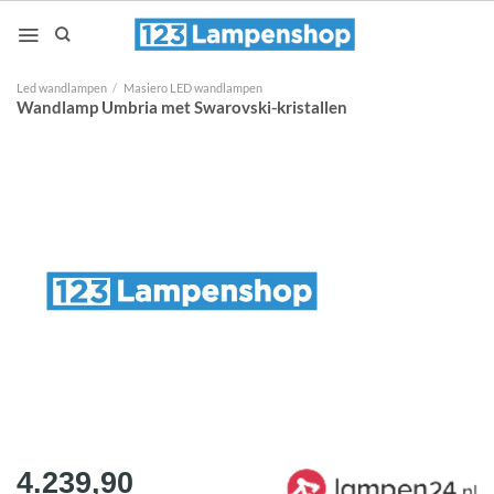
Ga
naar
inhoud
Led wandlampen
/
Masiero LED wandlampen
Wandlamp Umbria met Swarovski-kristallen
4.239,90