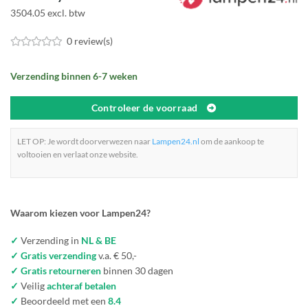
3504.05 excl. btw
0 review(s)
Verzending binnen 6-7 weken
Controleer de voorraad
LET OP: Je wordt doorverwezen naar
Lampen24.nl
om de aankoop te
voltooien en verlaat onze website.
Waarom kiezen voor Lampen24?
✓
Verzending in
NL & BE
✓ Gratis verzending
v.a. € 50,-
✓ Gratis retourneren
binnen 30 dagen
✓
Veilig
achteraf betalen
✓
Beoordeeld met een
8.4