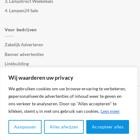
3.
Lampdirect Weekdeals
4.
Lampen24 Sale
Voor bedrijven
Zakelijk Adverteren
Banner advertenties
Linkbuilding
SEO copywriting
Wij waarderen uw privacy
We gebruiken cookies om uw browse-ervaring te verbeteren,
gepersonaliseerde advertenties of inhoud weer te geven en
ons verkeer te analyseren. Door op "Alles accepteren" te
klikken, stemt u in met ons gebruik van cookies.
Lees meer
Klantenservice
Cookies
Privacybeleid
Disclaimer
Aanpassen
Alles afwijzen
Accepteer alles
© 2026 -
123Lampenshop