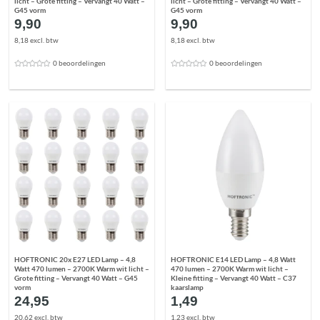
licht – Grote fitting – Vervangt 40 Watt –
licht – Grote fitting – Vervangt 40 Watt –
G45 vorm
G45 vorm
9,90
9,90
8,18 excl. btw
8,18 excl. btw
0 beoordelingen
0 beoordelingen
HOFTRONIC 20x E27 LED Lamp – 4,8
HOFTRONIC E14 LED Lamp – 4,8 Watt
Watt 470 lumen – 2700K Warm wit licht –
470 lumen – 2700K Warm wit licht –
Grote fitting – Vervangt 40 Watt – G45
Kleine fitting – Vervangt 40 Watt – C37
vorm
kaarslamp
24,95
1,49
20,62 excl. btw
1,23 excl. btw