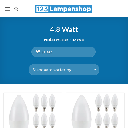
Ga
naar
inhoud
4.8 Watt
Product Wattage
/
4.8 Watt
Filter