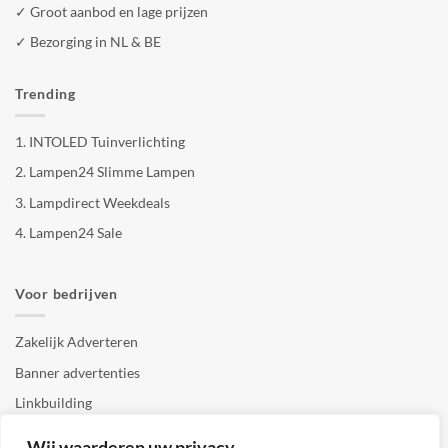
✓ Groot aanbod en lage prijzen
✓ Bezorging in NL & BE
Trending
1.
INTOLED Tuinverlichting
2.
Lampen24 Slimme Lampen
3.
Lampdirect Weekdeals
4.
Lampen24 Sale
Voor bedrijven
Zakelijk Adverteren
Banner advertenties
Linkbuilding
SEO copywriting
Wij waarderen uw privacy