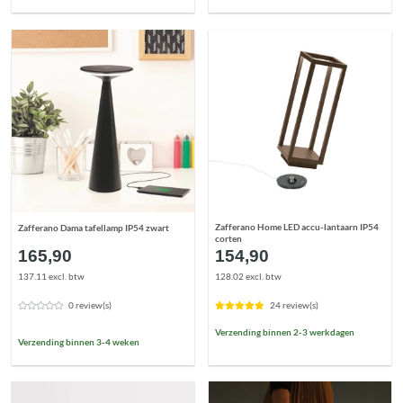
Zafferano Home LED accu-lantaarn IP54
Zafferano Dama tafellamp IP54 zwart
corten
165,90
154,90
137.11 excl. btw
128.02 excl. btw
0 review(s)
24 review(s)
Verzending binnen 2-3 werkdagen
Verzending binnen 3-4 weken