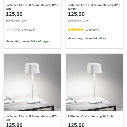
Zafferano Ofelia 3K Akku tafellamp IP65
Zafferano Ofelia 3K Akku tafellamp IP65
salie
Sander
125,90
125,90
104.05 excl. btw
104.05 excl. btw
0 review(s)
10 review(s)
Verzending binnen 3-4 weken
Verzending binnen 2-3 werkdagen
Zafferano Ofelia 3K Akku tafellamp IP65
Zafferano Ofelia tafellamp IP65 wit
wit
125,90
125,90