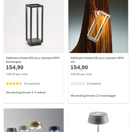
Zafferano Home LED accu-lantaarn IP54
Zafferano Home LED accu-lantaarn IP54
donkergrijs
wit
154,90
154,90
128.02 excl. btw
128.02 excl. btw
14 review(s)
0 review(s)
Verzending binnen 3-4 weken
Verzending binnen 2-3 werkdagen