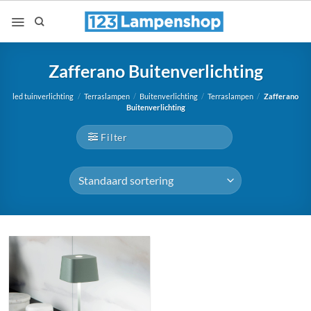
Ga
naar
inhoud
Zafferano Buitenverlichting
led tuinverlichting
/
Terraslampen
/
Buitenverlichting
/
Terraslampen
/
Zafferano
Buitenverlichting
Filter