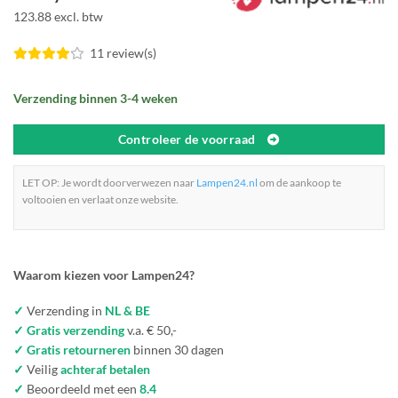
123.88 excl. btw
11 review(s)
Verzending binnen 3-4 weken
Controleer de voorraad
LET OP: Je wordt doorverwezen naar
Lampen24.nl
om de aankoop te
voltooien en verlaat onze website.
Waarom kiezen voor Lampen24?
✓
Verzending in
NL & BE
✓ Gratis verzending
v.a. € 50,-
✓ Gratis retourneren
binnen 30 dagen
✓
Veilig
achteraf betalen
✓
Beoordeeld met een
8.4