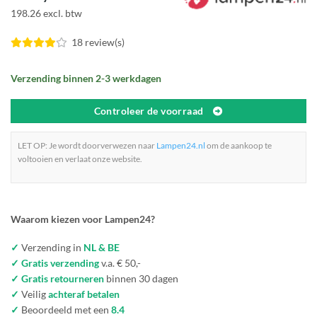
198.26 excl. btw
18 review(s)
Verzending binnen 2-3 werkdagen
Controleer de voorraad
LET OP: Je wordt doorverwezen naar
Lampen24.nl
om de aankoop te
voltooien en verlaat onze website.
Waarom kiezen voor Lampen24?
✓
Verzending in
NL & BE
✓ Gratis verzending
v.a. € 50,-
✓ Gratis retourneren
binnen 30 dagen
✓
Veilig
achteraf betalen
✓
Beoordeeld met een
8.4