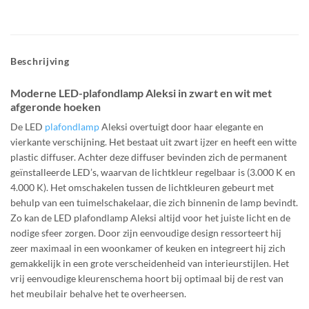
Beschrijving
Moderne LED-plafondlamp Aleksi in zwart en wit met
afgeronde hoeken
De LED
plafondlamp
Aleksi overtuigt door haar elegante en
vierkante verschijning. Het bestaat uit zwart ijzer en heeft een witte
plastic diffuser. Achter deze diffuser bevinden zich de permanent
geïnstalleerde LED’s, waarvan de lichtkleur regelbaar is (3.000 K en
4.000 K). Het omschakelen tussen de lichtkleuren gebeurt met
behulp van een tuimelschakelaar, die zich binnenin de lamp bevindt.
Zo kan de LED plafondlamp Aleksi altijd voor het juiste licht en de
nodige sfeer zorgen. Door zijn eenvoudige design ressorteert hij
zeer maximaal in een woonkamer of keuken en integreert hij zich
gemakkelijk in een grote verscheidenheid van interieurstijlen. Het
vrij eenvoudige kleurenschema hoort bij optimaal bij de rest van
het meubilair behalve het te overheersen.