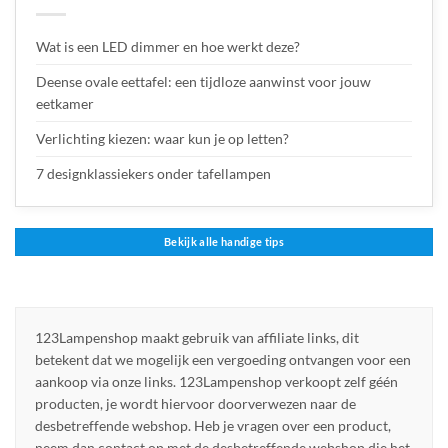
Wat is een LED dimmer en hoe werkt deze?
Deense ovale eettafel: een tijdloze aanwinst voor jouw
eetkamer
Verlichting kiezen: waar kun je op letten?
7 designklassiekers onder tafellampen
Bekijk alle handige tips
123Lampenshop maakt gebruik van affiliate links, dit
betekent dat we mogelijk een vergoeding ontvangen voor een
aankoop via onze links. 123Lampenshop verkoopt zelf géén
producten, je wordt hiervoor doorverwezen naar de
desbetreffende webshop. Heb je vragen over een product,
neem dan contact op met de desbetreffende webshop die het