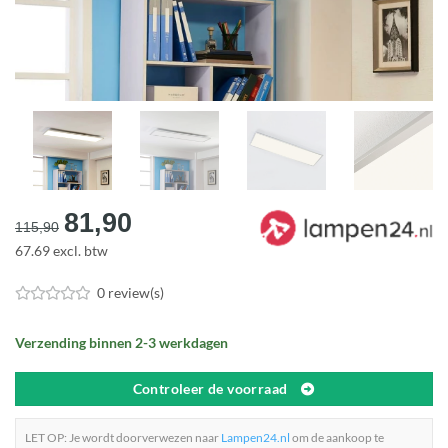
Oorspronkelijke
Huidige
81,90
115,90
prijs
prijs
67.69 excl. btw
was:
is:
€115,90.
€81,90.
0 review(s)
Verzending binnen 2-3 werkdagen
Controleer de voorraad
LET OP: Je wordt doorverwezen naar
Lampen24.nl
om de aankoop te