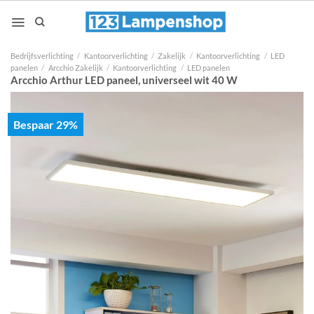
Ga
naar
inhoud
Bedrijfsverlichting
/
Kantoorverlichting
/
Zakelijk
/
Kantoorverlichting
/
LED
panelen
/
Arcchio Zakelijk
/
Kantoorverlichting
/
LED panelen
Arcchio Arthur LED paneel, universeel wit 40 W
Bespaar 29%