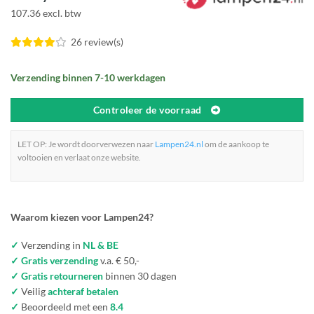
107.36 excl. btw
26 review(s)
Verzending binnen 7-10 werkdagen
Controleer de voorraad
LET OP: Je wordt doorverwezen naar
Lampen24.nl
om de aankoop te
voltooien en verlaat onze website.
Waarom kiezen voor Lampen24?
✓
Verzending in
NL & BE
✓ Gratis verzending
v.a. € 50,-
✓ Gratis retourneren
binnen 30 dagen
✓
Veilig
achteraf betalen
✓
Beoordeeld met een
8.4