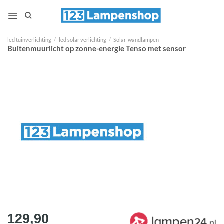
Ga
naar
inhoud
led tuinverlichting
/
led solar verlichting
/
Solar-wandlampen
Buitenmuurlicht op zonne-energie Tenso met sensor
129,90