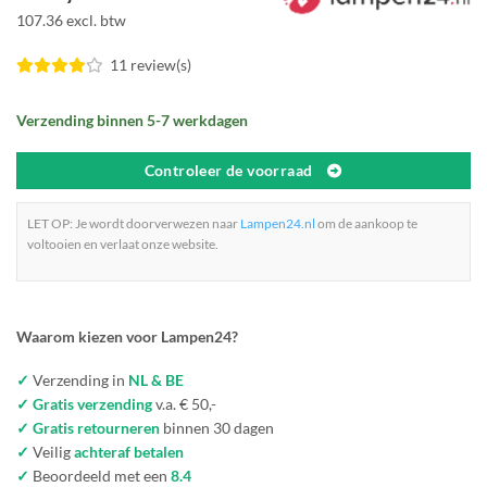
107.36 excl. btw
11 review(s)
Verzending binnen 5-7 werkdagen
Controleer de voorraad
LET OP: Je wordt doorverwezen naar
Lampen24.nl
om de aankoop te
voltooien en verlaat onze website.
Waarom kiezen voor Lampen24?
✓
Verzending in
NL & BE
✓ Gratis verzending
v.a. € 50,-
✓ Gratis retourneren
binnen 30 dagen
✓
Veilig
achteraf betalen
✓
Beoordeeld met een
8.4