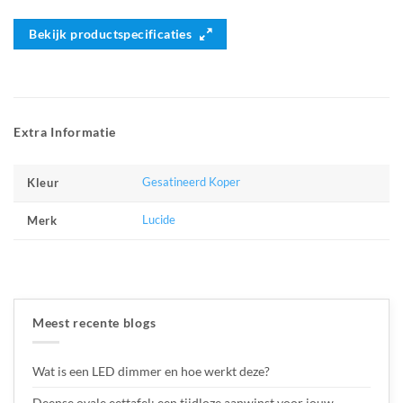
Bekijk productspecificaties
Extra Informatie
Gesatineerd Koper
Kleur
Lucide
Merk
Meest recente blogs
Wat is een LED dimmer en hoe werkt deze?
Deense ovale eettafel: een tijdloze aanwinst voor jouw