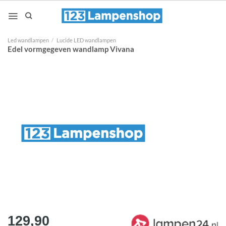
Ga
naar
inhoud
Led wandlampen
/
Lucide LED wandlampen
Edel vormgegeven wandlamp Vivana
129,90