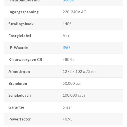
6000K
Kleurtemperatuur
220-240V AC
Ingangsspanning
140°
Stralingshoek
A++
Energielabel
IP65
IP-Waarde
>80Ra
Kleurweergave CRI
1272 x 102 x 73 mm
Afmetingen
50.000 uur
Branduren
100.000 cycli
Schakelcycli
5 jaar
Garantie
>0.95
Powerfactor