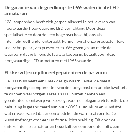
De garantie van de goedkoopste IP65 waterdichte LED
armaturen
123Lampenshop heeft zich gespecialiseerd in het leveren van
hoogwaardig hoogwaardige LED verlichting. Door deze
specialisatie en doordat een hoge overhead bij ons als
internetgroothandel ontbreekt, kunnen wij al onze producten tegen
zeer scherpe prijzen presenteren. We geven je dan mede de
waarborg dat je bij ons de laagste koopprijs betaalt voor deze
hoogwaardige LED armaturen met IP65 waarde.
Flikkervrij exceptioneel gepatenteerde pasvorm
De LED buis heeft een uniek design waarbij enkel de meest
hoogwaardige componenten worden toegepast om unieke kwaliteit
te kunnen waarborgen. Deze T8 LED buizen hebben een
gepatenteerd ontwerp welke zorgt voor een elegante virtuositeit: de
behuizing is gefabriceerd van puur 6063 aluminium en kunststof
wat er voor waakt dat er een uitstekende warmteafvoer is. De
kunststof zorgt voor een uniforme lichtspreiding. Dit door de
unieke interne structuur en hoge kaliber componenten bijv. een