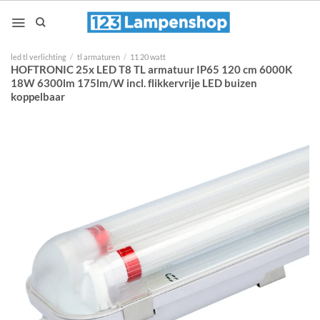
Ga
naar
inhoud
led tl verlichting
/
tl armaturen
/
11 20 watt
HOFTRONIC 25x LED T8 TL armatuur IP65 120 cm 6000K
18W 6300lm 175lm/W incl. flikkervrije LED buizen
koppelbaar