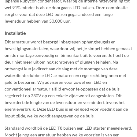
japanse Rubycon condensator, waarbij de interne hittevorming tot
wel 91% minder is als de doorgaans LED buizen. Deze combinatie
zorgt ervoor dat deze LED buizen gegarandeerd een lange
levensduur hebben van 50.000 uur.
Installatie
Dit armatuur wordt bezorgd inbegrepen ophangbeugels en
bevestigingsmaterialen, waardoor wij het je simpel hebben gemaakt
om de montage eenvoudig en binnenkort uit te voeren. Je hoeft de
deur niet meer uit om nog schroeven of pluggen te halen. Na
ontvangst kun je direct aan de slag met de montage van deze
waterdichte dubbele LED armaturen en regelrecht beginnen met
geld te besparen. Wij adviseren voor zowel een LED en
conventioneel armatuur altijd ervoor te oppassen dat de buis
regelrecht op 230V op een enkele zijde wordt aangesloten. Dit
bevordert de lengte van de levensduur en vermindert tevens het
energieverbruik. Deze LED buis is enkel goed voor voeding aan de
Input-zijde, welke wordt aangegeven op de buis.
Standaard wordt bij de LED T8 buizen een LED starter meegeleverd.
Mocht je nog een armatuur hebben welke voorzien is van een