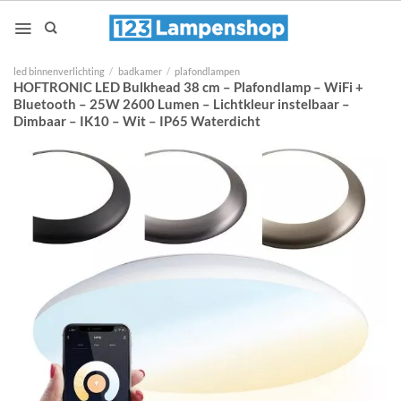
Ga
naar
inhoud
led binnenverlichting
/
badkamer
/
plafondlampen
HOFTRONIC LED Bulkhead 38 cm – Plafondlamp – WiFi +
Bluetooth – 25W 2600 Lumen – Lichtkleur instelbaar –
Dimbaar – IK10 – Wit – IP65 Waterdicht