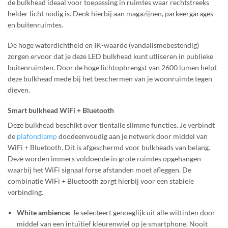
de bulkhead ideaal voor toepassing in ruimtes waar rechtstreeks
helder licht nodig is. Denk hierbij aan magazijnen, parkeergarages
en buitenruimtes.
De hoge waterdichtheid en IK-waarde (vandalismebestendig)
zorgen ervoor dat je deze LED bulkhead kunt utliseren in publieke
buitenruimten. Door de hoge lichtopbrengst van 2600 lumen helpt
deze bulkhead mede bij het beschermen van je woonruimte tegen
dieven.
Smart bulkhead WiFi + Bluetooth
Deze bulkhead beschikt over tientalle slimme functies. Je verbindt
de
plafondlamp
doodeenvoudig aan je netwerk door middel van
WiFi + Bluetooth. Dit is afgeschermd voor bulkheads van belang.
Deze worden immers voldoende in grote ruimtes opgehangen
waarbij het WiFi signaal forse afstanden moet afleggen. De
combinatie WiFi + Bluetooth zorgt hierbij voor een stabiele
verbinding.
White ambience:
Je selecteert genoeglijk uit alle wittinten door
middel van een intuïtief kleurenwiel op je smartphone. Nooit