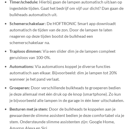
Timer/schedule:
Hierbij gaan de lampen automatisch uit/aan op
ingestelde tijden. Gaat het bedrijf om vijf uur dicht? Dan gaan de
bulkheads automatisch uit.
Schemerschakelaar:
De HOFTRONIC Smart app downloadt
automatisch de tijden van de zon. Door de lampen te laten
reageren op deze tijden bootst de bulkhead een
schemerschakelaar na.
Traploos dimmen:
Via een slider dim je de lampen compleet
geruisloos van 100-0%.
Automations:
Via automations koppel je diverse functies
automatisch aan elkaar. Bijvoorbeeld: dim je lampen tot 20%
wanneer je het pand verlaat.
Groeperen:
Door verschillende bulkheads te groeperen bedien
je deze allemaal met één druk op de knop (smartphone). Zo kun
je bijvoorbeeld alle lampen in de garage in één keer uitschakelen.
Besturen met je stem:
Door de bulkheads te koppelen aan je
gewaardeerde slimme assistent bedien je deze comfortabel via je
stem. Ondersteunde slimme assistenten zijn: Google Home,
Amazon Alexa en Siri.