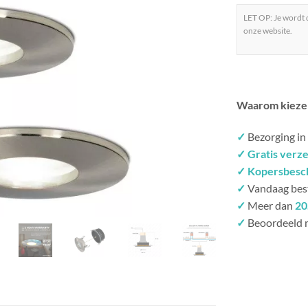
LET OP: Je wordt
onze website.
Waarom kieze
✓
Bezorging in
✓ Gratis verz
✓ Kopersbesc
✓
Vandaag bes
✓
Meer dan
20
✓
Beoordeeld 