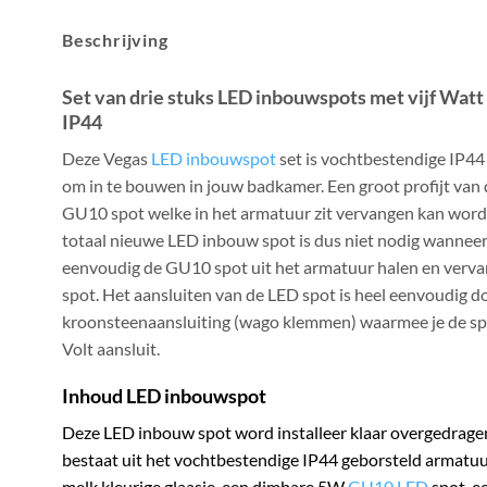
Beschrijving
Set van drie stuks LED inbouwspots met vijf Watt
IP44
Deze Vegas
LED inbouwspot
set is vochtbestendige IP44
om in te bouwen in jouw badkamer. Een groot profijt van 
GU10 spot welke in het armatuur zit vervangen kan word
totaal nieuwe LED inbouw spot is dus niet nodig wanneer 
eenvoudig de GU10 spot uit het armatuur halen en verv
spot. Het aansluiten van de LED spot is heel eenvoudig 
kroonsteenaansluiting (wago klemmen) waarmee je de spo
Volt aansluit.
Inhoud LED inbouwspot
Deze LED inbouw spot word installeer klaar overgedragen
bestaat uit het vochtbestendige IP44 geborsteld armatuu
melk kleurige glaasje, een dimbare 5W
GU10 LED
spot, e