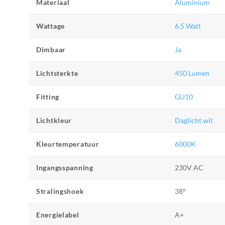
Materiaal
Aluminium
Wattage
6.5 Watt
Dimbaar
Ja
Lichtsterkte
450 Lumen
Fitting
GU10
Lichtkleur
Daglicht wit
Kleurtemperatuur
6000K
Ingangsspanning
230V AC
Stralingshoek
38°
Energielabel
A+