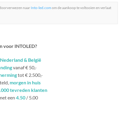
 doorverwezen naar
Into-led.com
om de aankoop te voltooien en verlaat
n voor INTOLED?
Nederland & België
ending
vanaf € 50,-
herming
tot € 2.500,-
teld,
morgen in huis
.000 tevreden klanten
met een
4.50
/ 5.00