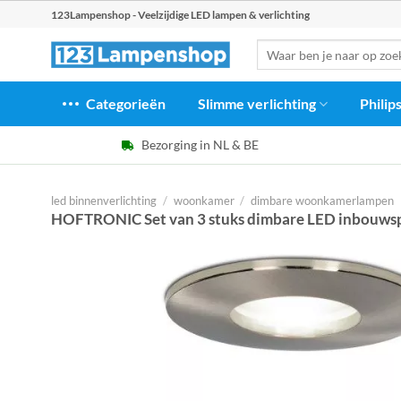
Ga
123Lampenshop - Veelzijdige LED lampen & verlichting
naar
Zoeken
inhoud
naar:
Categorieën
Slimme verlichting
Philip
Bezorging in NL & BE
led binnenverlichting
/
woonkamer
/
dimbare woonkamerlampen
HOFTRONIC Set van 3 stuks dimbare LED inbouwsp