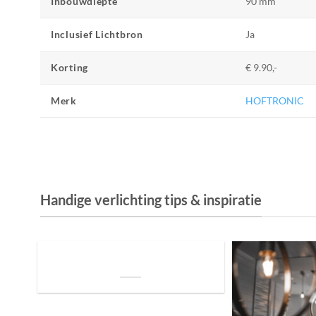
Inbouwdiepte
90 mm
Inclusief Lichtbron
Ja
Korting
€ 9.90,-
Merk
HOFTRONIC
Handige verlichting tips & inspiratie
De Invloed van Daglicht op de Positie van
je Bed: Tips voor een Betere Nachtrust