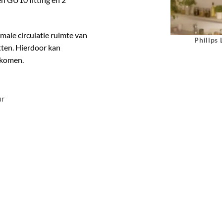
ale circulatie ruimte van
Philips
itten. Hierdoor kan
rkomen.
ur