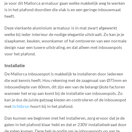
je voor dit Mallorca armatuur gaan welke makkelijk weg te werken
is in het plafond doordien die vlak is en een geringe inbouwmaat
heeft.
Deze vierkante aluminium armatuur is in mat zwart afgewerkt
welke bij ieder interieur de nodige elegantie uitstraalt. Zo kan je je
slaapkamer, keuken, woonkamer of hal omtoveren van een normale
design naar een luxere uitstraling, en dat alleen met inbouwspots
voor het plafond.
Installatie
De Mallorca inbouwspot is makkelijk te installeren door iedereen
die wat kennis heeft. Hou rekening met de zaagmaat van Ø75mm en
inbouwdiepte van 60mm, dit zijn een van de belangrijkste factoren
wanneer het erop aan komt bij de installatie van inbouwspots. Zo
kan je dus de juiste gatzaag kiezen en controleren of de inbouwspot
met
lichtbron
hoort bij in het plafond.
Dan kunnen we beginnen met het installeren, zorg ervoor dat je de
gaten in het plafond klaar hebt en dat er 230V installatiedraad door
de gaten komen. Deze heb je nodig om je inbouwspots op aan te