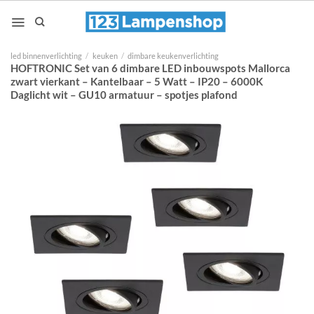
Ga
naar
inhoud
led binnenverlichting
/
keuken
/
dimbare keukenverlichting
HOFTRONIC Set van 6 dimbare LED inbouwspots Mallorca
zwart vierkant – Kantelbaar – 5 Watt – IP20 – 6000K
Daglicht wit – GU10 armatuur – spotjes plafond