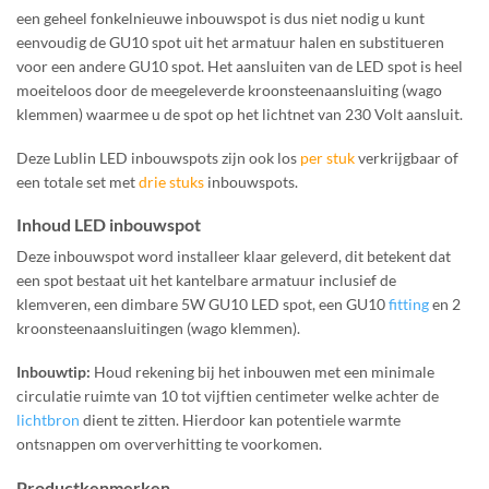
een geheel fonkelnieuwe inbouwspot is dus niet nodig u kunt
eenvoudig de GU10 spot uit het armatuur halen en substitueren
voor een andere GU10 spot. Het aansluiten van de LED spot is heel
moeiteloos door de meegeleverde kroonsteenaansluiting (wago
klemmen) waarmee u de spot op het lichtnet van 230 Volt aansluit.
Deze Lublin LED inbouwspots zijn ook los
per stuk
verkrijgbaar of
een totale set met
drie stuks
inbouwspots.
Inhoud LED inbouwspot
Deze inbouwspot word installeer klaar geleverd, dit betekent dat
een spot bestaat uit het kantelbare armatuur inclusief de
klemveren, een dimbare 5W GU10 LED spot, een GU10
fitting
en 2
kroonsteenaansluitingen (wago klemmen).
Inbouwtip:
Houd rekening bij het inbouwen met een minimale
circulatie ruimte van 10 tot vijftien centimeter welke achter de
lichtbron
dient te zitten. Hierdoor kan potentiele warmte
ontsnappen om oververhitting te voorkomen.
Productkenmerken