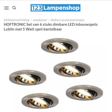
Ga
naar
inhoud
led binnenverlichting
/
woonkamer
/
dimbare woonkamerlampen
HOFTRONIC Set van 6 stuks dimbare LED inbouwspots
Lublin met 5 Watt spot kantelbaar