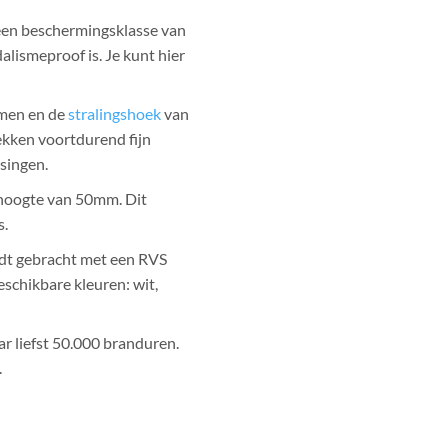
en beschermingsklasse van
lismeproof is. Je kunt hier
umen en de
stralingshoek
van
kken voortdurend fijn
singen.
hoogte van 50mm. Dit
s.
dt gebracht met een RVS
eschikbare kleuren: wit,
r liefst 50.000 branduren.
.