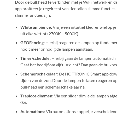
Door de bulkhead te verbinden met je WiFi netwerk en de
app profiteer je regelrecht van tientallen slimme functie
slimme functies zijn:
White ambience:
Via je een intuïtief kleurenwiel op j
uit elke wittint (2700K – 5000K).
GEOFencing:
Hierbij reageren de lampen op fundament 
nooit meer onnodig de lampen aanstaan.
Timer/schedule:
Hierbij gaan de lampen automatisch u
Gaat het bedrijf om vijf uur dicht? Dan gaan de bulkhe
Schemerschakelaar:
De HOFTRONIC Smart app down
tijden van de zon. Door de lampen te laten reageren op
bulkhead een schemerschakelaar na.
Traploos dimmen:
Via een slider dim je de lampen af
0%.
Automations:
Via automations koppel je verscheidene