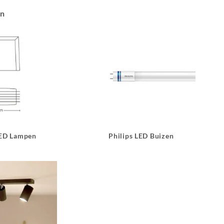
an
LED Lampen
Philips LED Buizen