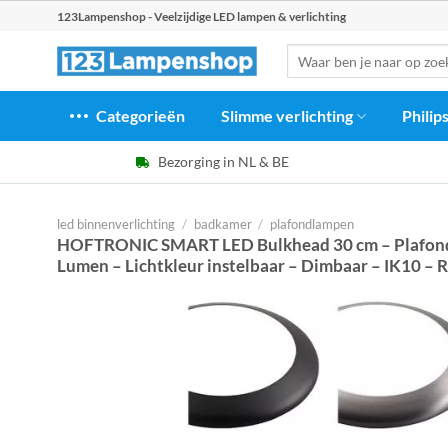
Ga
123Lampenshop - Veelzijdige LED lampen & verlichting
naar
Zoeken
inhoud
naar:
Categorieën
Slimme verlichting
Philip
Bezorging in NL & BE
led binnenverlichting
/
badkamer
/
plafondlampen
HOFTRONIC SMART LED Bulkhead 30 cm – Plafond
Lumen – Lichtkleur instelbaar – Dimbaar – IK10 – 