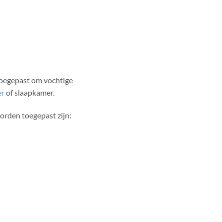
oegepast om vochtige
er
of slaapkamer.
rden toegepast zijn: