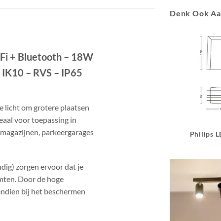
Denk Ook A
Fi + Bluetooth – 18W
 IK10 – RVS – IP65
 licht om grotere plaatsen
deaal voor toepassing in
an magazijnen, parkeergarages
Philips 
ig) zorgen ervoor dat je
mten. Door de hoge
ndien bij het beschermen