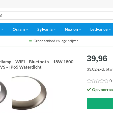
s
Osram
Sylvania
Noxion
Ledvance
Groot aanbod en lage prijzen
39,96
lamp – WiFi + Bluetooth – 18W 1800
RVS – IP65 Waterdicht
33,02 excl. btw
0
Op voorraa