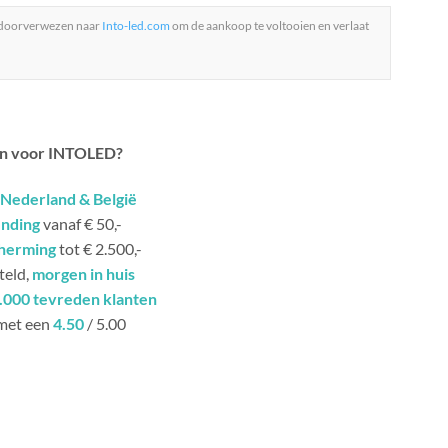
 doorverwezen naar
Into-led.com
om de aankoop te voltooien en verlaat
n voor INTOLED?
Nederland & België
ending
vanaf € 50,-
herming
tot € 2.500,-
teld,
morgen in huis
.000 tevreden klanten
met een
4.50
/ 5.00