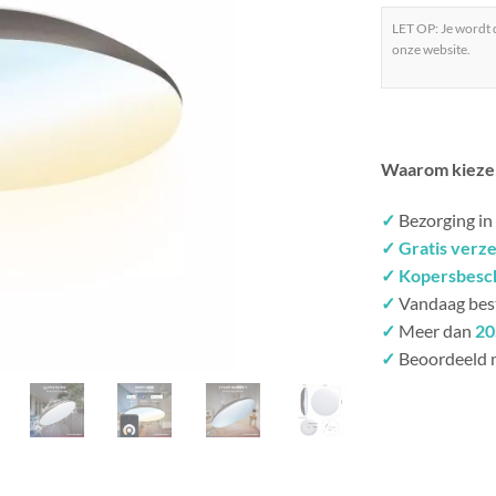
LET OP: Je wordt
onze website.
Waarom kieze
✓
Bezorging in
✓ Gratis verz
✓ Kopersbesc
✓
Vandaag bes
✓
Meer dan
20
✓
Beoordeeld 