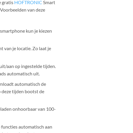
 gratis
HOFTRONIC
Smart
s. Voorbeelden van deze
e smartphone kun je kiezen
van je locatie. Zo laat je
it/aan op ingestelde tijden.
ads automatisch uit.
loadt automatisch de
 deze tijden bootst de
geladen onhoorbaar van 100-
 functies automatisch aan