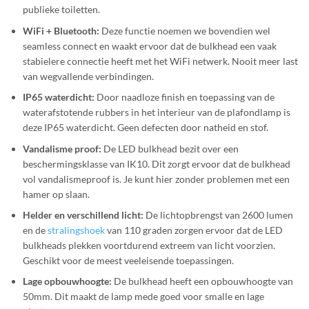
publieke toiletten.
WiFi + Bluetooth:
Deze functie noemen we bovendien wel
seamless connect en waakt ervoor dat de bulkhead een vaak
stabielere connectie heeft met het WiFi netwerk. Nooit meer last
van wegvallende verbindingen.
IP65 waterdicht:
Door naadloze finish en toepassing van de
waterafstotende rubbers in het interieur van de plafondlamp is
deze IP65 waterdicht. Geen defecten door natheid en stof.
Vandalisme proof:
De LED bulkhead bezit over een
beschermingsklasse van IK10. Dit zorgt ervoor dat de bulkhead
vol vandalismeproof is. Je kunt hier zonder problemen met een
hamer op slaan.
Helder en verschillend licht:
De lichtopbrengst van 2600 lumen
en de
stralingshoek
van 110 graden zorgen ervoor dat de LED
bulkheads plekken voortdurend extreem van licht voorzien.
Geschikt voor de meest veeleisende toepassingen.
Lage opbouwhoogte:
De bulkhead heeft een opbouwhoogte van
50mm. Dit maakt de lamp mede goed voor smalle en lage