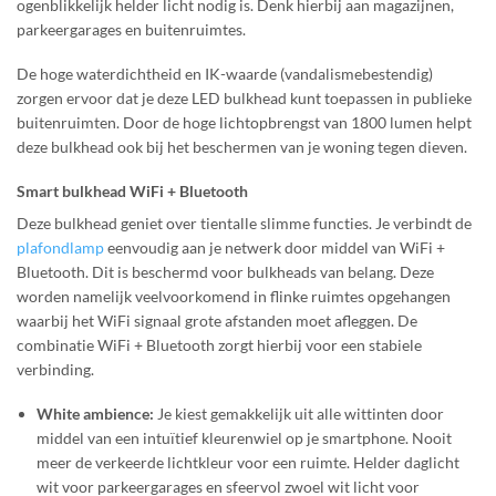
ogenblikkelijk helder licht nodig is. Denk hierbij aan magazijnen,
parkeergarages en buitenruimtes.
De hoge waterdichtheid en IK-waarde (vandalismebestendig)
zorgen ervoor dat je deze LED bulkhead kunt toepassen in publieke
buitenruimten. Door de hoge lichtopbrengst van 1800 lumen helpt
deze bulkhead ook bij het beschermen van je woning tegen dieven.
Smart bulkhead WiFi + Bluetooth
Deze bulkhead geniet over tientalle slimme functies. Je verbindt de
plafondlamp
eenvoudig aan je netwerk door middel van WiFi +
Bluetooth. Dit is beschermd voor bulkheads van belang. Deze
worden namelijk veelvoorkomend in flinke ruimtes opgehangen
waarbij het WiFi signaal grote afstanden moet afleggen. De
combinatie WiFi + Bluetooth zorgt hierbij voor een stabiele
verbinding.
White ambience:
Je kiest gemakkelijk uit alle wittinten door
middel van een intuïtief kleurenwiel op je smartphone. Nooit
meer de verkeerde lichtkleur voor een ruimte. Helder daglicht
wit voor parkeergarages en sfeervol zwoel wit licht voor