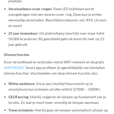
plaatsen.
Verwisselbare cover ringen:
Deze LED bulkhead wordt
overgedragen met een zwarte cover ring. Deze kun je echter
eenvoudig verwisselen. Beschikbare kleuren: wit, RVS, chroom
en zwart
25 jaar levensduur:
De plafondlamp beschikt over maar liefst
50.000 branduren. Bij gemiddeld gebruik komt dit neer op 25
jaar gebruik.
Slimme functies
Door de bulkhead te verbinden met je WiFi netwerk en de gratis
HOFTRONIC
Smart app profiteer je ogenblikkelijk van tientallen
slimme functies. Voorbeelden van deze slimme functies zijn:
White ambience:
Via je een intuïtief kleurenwiel op je
smartphone kun je kiezen uit elke wittint (2700K – 5000K).
GEOFencing:
Hierbij reageren de lampen op fundament van je
locatie. Zo laat je nooit meer onnodig de lampen aanstaan.
Timer/schedule:
Hierbij gaan de lampen automatisch uit/aan op