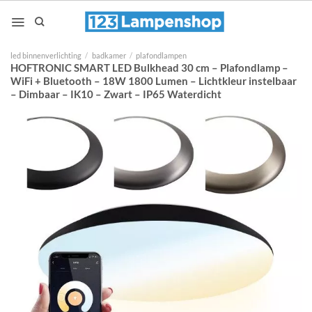
Ga
naar
inhoud
led binnenverlichting
/
badkamer
/
plafondlampen
HOFTRONIC SMART LED Bulkhead 30 cm – Plafondlamp –
WiFi + Bluetooth – 18W 1800 Lumen – Lichtkleur instelbaar
– Dimbaar – IK10 – Zwart – IP65 Waterdicht