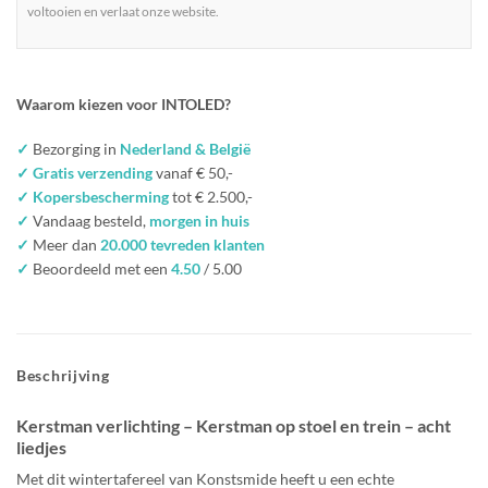
voltooien en verlaat onze website.
Waarom kiezen voor INTOLED?
✓
Bezorging in
Nederland & België
✓ Gratis verzending
vanaf € 50,-
✓ Kopersbescherming
tot € 2.500,-
✓
Vandaag besteld,
morgen in huis
✓
Meer dan
20.000 tevreden klanten
✓
Beoordeeld met een
4.50
/ 5.00
Beschrijving
Kerstman verlichting – Kerstman op stoel en trein – acht
liedjes
Met dit wintertafereel van Konstsmide heeft u een echte