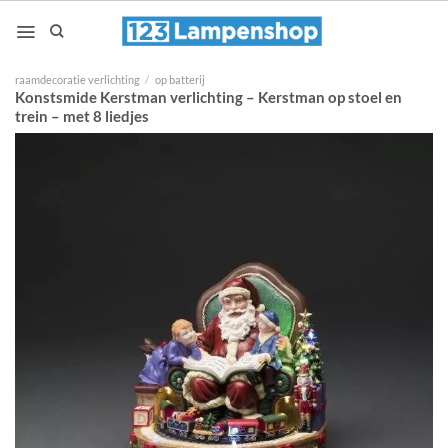
Ga
naar
inhoud
raamdecoratie verlichting
/
op batterij
Konstsmide Kerstman verlichting – Kerstman op stoel en
trein – met 8 liedjes