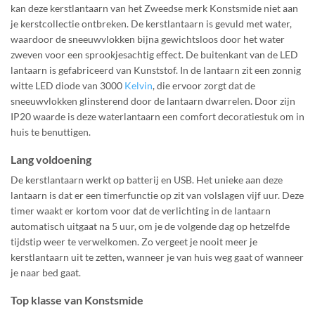
kan deze kerstlantaarn van het Zweedse merk Konstsmide niet aan
je kerstcollectie ontbreken. De kerstlantaarn is gevuld met water,
waardoor de sneeuwvlokken bijna gewichtsloos door het water
zweven voor een sprookjesachtig effect. De buitenkant van de LED
lantaarn is gefabriceerd van Kunststof. In de lantaarn zit een zonnig
witte LED diode van 3000
Kelvin
, die ervoor zorgt dat de
sneeuwvlokken glinsterend door de lantaarn dwarrelen. Door zijn
IP20 waarde is deze waterlantaarn een comfort decoratiestuk om in
huis te benuttigen.
Lang voldoening
De kerstlantaarn werkt op batterij en USB. Het unieke aan deze
lantaarn is dat er een timerfunctie op zit van volslagen vijf uur. Deze
timer waakt er kortom voor dat de verlichting in de lantaarn
automatisch uitgaat na 5 uur, om je de volgende dag op hetzelfde
tijdstip weer te verwelkomen. Zo vergeet je nooit meer je
kerstlantaarn uit te zetten, wanneer je van huis weg gaat of wanneer
je naar bed gaat.
Top klasse van Konstsmide