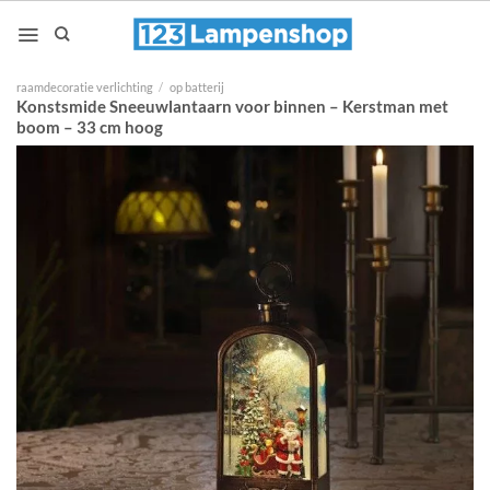
Ga
naar
inhoud
raamdecoratie verlichting
/
op batterij
Konstsmide Sneeuwlantaarn voor binnen – Kerstman met
boom – 33 cm hoog