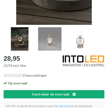
28,95
23,93 excl. btw
0 beoordelingen
Op voorraad
Controleer de voorraad
LET OP: Je wordt doorverwezen naar
Into-led.com
om de aankoop te