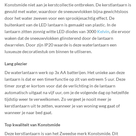
Konstsmide niet aan je kerstcollectie
ontbreken. De kerstlantaarn is
gevuld met water, waardoor de sneeuwvlokken
bijna gewichtsloos
door het water zweven voor een sprookjesachtig effect. De
buitenkant van de LED lantaarn is gemaakt van
plastic
. In de
lantaarn zitten
zonnig witte
LED diodes van 3000
Kelvin
, die ervoor
waken dat de sneeuwvlokken
glinsterend door de lantaarn
dwarrelen.
Door zijn
IP20
waarde is deze
waterlantaarn een
luxueuze decoratiestuk om
binnen
te utliseren.
Lang plezier
De waterlantaarn werk op 3x AA
batterijen
. Het unieke aan deze
lantaarn is dat er een timerfunctie op zit van extreem 5 uur. Deze
timer zorgt er kortom voor dat de verlichting in de lantaarn
automatisch uitgaat na vijf uur, om je de volgende dag op hetzelfde
tijdstip weer te verwelkomen. Zo vergeet je nooit meer je
kerstlantaarn uit te zetten, wanneer je van woning weg gaat of
wanneer je naar bed gaat.
Top kwaliteit van Konstsmide
Deze kerstlantaarn is van het Zweedse merk Konstsmide. Dit