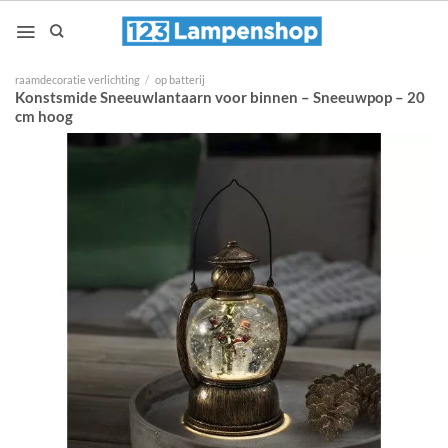
Ga
naar
inhoud
raamdecoratie verlichting
/
op batterij
Konstsmide Sneeuwlantaarn voor binnen – Sneeuwpop – 20
cm hoog