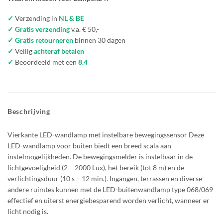
✓
Verzending in
NL & BE
✓ Gratis verzending
v.a. € 50,-
✓ Gratis retourneren
binnen 30 dagen
✓
Veilig
achteraf betalen
✓
Beoordeeld met een
8.4
Beschrijving
Vierkante LED-wandlamp met instelbare bewegingssensor Deze
LED-wandlamp voor buiten biedt een breed scala aan
instelmogelijkheden. De bewegingsmelder is instelbaar in de
lichtgevoeligheid (2 – 2000 Lux), het bereik (tot 8 m) en de
verlichtingsduur (10 s – 12 min.). Ingangen, terrassen en diverse
andere ruimtes kunnen met de LED-buitenwandlamp type 068/069
effectief en uiterst energiebesparend worden verlicht, wanneer er
licht nodig is.