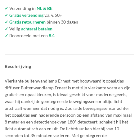
✓
Verzending in
NL & BE
✓ Gratis verzending
v.a. € 50,-
✓ Gratis retourneren
binnen 30 dagen
✓
Veilig
achteraf betalen
✓
Beoordeeld met een
8.4
Beschrijving
Vierkante buitenwandlamp Ernest met hoogwaardig opaalglas
diffuser Buitenwandlamp Ernest is met zijn vierkante vorm en zijn
grafiet- en opaal kleuren, is ideaal geschikt voor moderne gevels,
waar hij dankzij de geïntegreerde bewegingssensor altijd licht
uitstraalt wanneer dat nodig is. Zodra de bewegingssensor achter
het opaalglas een naderende persoon op een afstand van maximaal
8 meter en een detectiehoek van 180° detecteert, schakelt hij het
licht automatisch aan en uit. De lichtduur kan hierbij van 10
seconden tot 35 minuten variëren. Met geïntegreerde