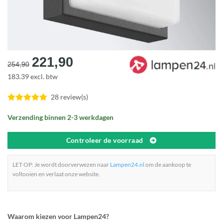
Oorspronkelijke
Huidige
221,90
254,90
prijs
prijs
183.39 excl. btw
was:
is:
€254,90.
€221,90.
28 review(s)
Verzending binnen 2-3 werkdagen
Controleer de voorraad
LET OP: Je wordt doorverwezen naar
Lampen24.nl
om de aankoop te
voltooien en verlaat onze website.
Waarom kiezen voor Lampen24?