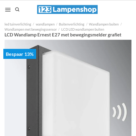
Ga
naar
inhoud
led tuinverlichting
/
wandlampen
/
Buitenverlichting
/
Wandlampen buiten
/
Wandlampen met bewegingssensor
/
LCD LED wandlampen buiten
LCD Wandlamp Ernest E27 met bewegingsmelder grafiet
Bespaar 13%