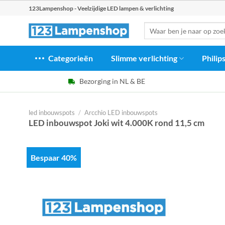
Ga
123Lampenshop - Veelzijdige LED lampen & verlichting
naar
Zoeken
inhoud
naar:
Categorieën
Slimme verlichting
Philip
Bezorging in NL & BE
led inbouwspots
/
Arcchio LED inbouwspots
LED inbouwspot Joki wit 4.000K rond 11,5 cm
Bespaar 40%