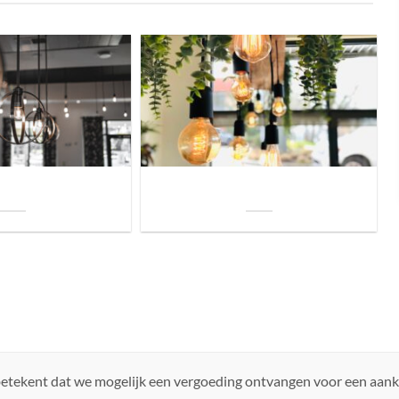
uis? Zo kies je daarvoor
Welke soorten verlichting zijn er voor je
iste lamp!
woning?
 betekent dat we mogelijk een vergoeding ontvangen voor een aan