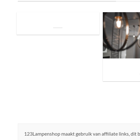
De Invloed van Daglicht op de Positie van
je Bed: Tips voor een Betere Nachtrust
Sfeer brengen in h
de ju
123Lampenshop maakt gebruik van affiliate links, dit