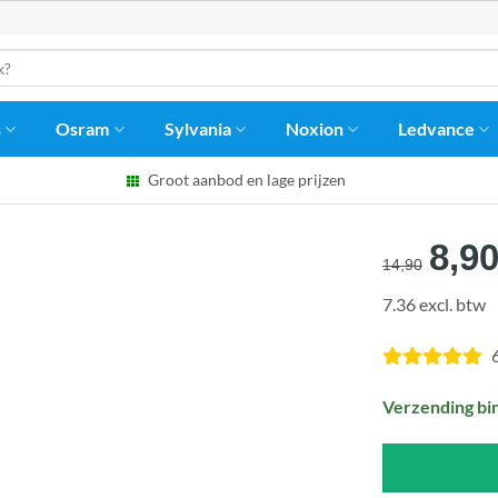
s
Osram
Sylvania
Noxion
Ledvance
Groot aanbod en lage prijzen
Oors
8,9
14,90
prijs
7.36 excl. btw
was
€14,
Verzending bi