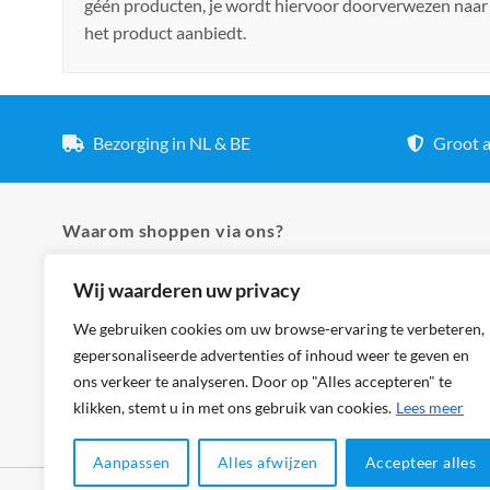
géén producten, je wordt hiervoor doorverwezen naar
het product aanbiedt.
Bezorging in NL & BE
Groot a
Waarom shoppen via ons?
Wij waarderen uw privacy
✓ Hoogste kwaliteit lampen
✓ Meer dan 5.000 producten
We gebruiken cookies om uw browse-ervaring te verbeteren,
gepersonaliseerde advertenties of inhoud weer te geven en
✓ Groot aanbod en lage prijzen
ons verkeer te analyseren. Door op "Alles accepteren" te
✓ Bezorging in NL & BE
klikken, stemt u in met ons gebruik van cookies.
Lees meer
Aanpassen
Alles afwijzen
Accepteer alles