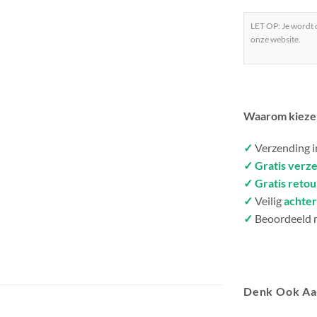
LET OP: Je wordt
onze website.
Waarom kieze
✓
Verzending 
✓ Gratis verz
✓ Gratis reto
✓
Veilig
achter
✓
Beoordeeld 
Denk Ook A