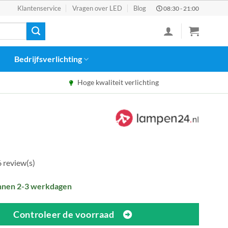
Klantenservice
Vragen over LED
Blog
08:30 - 21:00
Bedrijfsverlichting
Hoge kwaliteit verlichting
pronkelijke
Huidige
0
prijs
:
is:
90.
€8,90.
6 review(s)
nnen 2-3 werkdagen
Controleer de voorraad