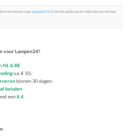
 doorverwezen naar
Lampen24.nl
om de aankoop te voltooien en verlaat
n voor Lampen24?
in
NL & BE
ending
v.a. € 50,-
urneren
binnen 30 dagen
af betalen
met een
8.4
an