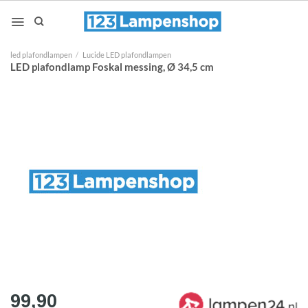
Ga
naar
inhoud
led plafondlampen
/
Lucide LED plafondlampen
LED plafondlamp Foskal messing, Ø 34,5 cm
99,90