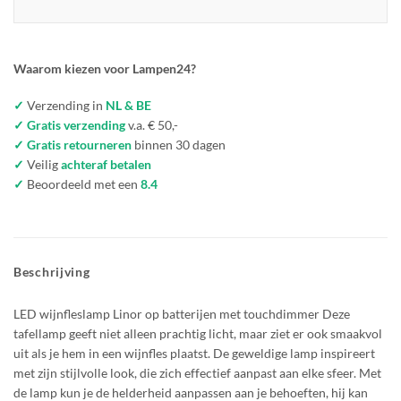
Waarom kiezen voor Lampen24?
✓
Verzending in
NL & BE
✓ Gratis verzending
v.a. € 50,-
✓ Gratis retourneren
binnen 30 dagen
✓
Veilig
achteraf betalen
✓
Beoordeeld met een
8.4
Beschrijving
LED wijnfleslamp Linor op batterijen met touchdimmer Deze
tafellamp geeft niet alleen prachtig licht, maar ziet er ook smaakvol
uit als je hem in een wijnfles plaatst. De geweldige lamp inspireert
met zijn stijlvolle look, die zich effectief aanpast aan elke sfeer. Met
de lamp kun je de helderheid aanpassen aan je behoeften, hij kan