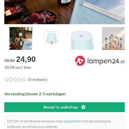
Oorspronkelijke
Huidige
24,90
29,90
prijs
prijs
20.58 excl. btw
was:
is:
€29,90.
€24,90.
0 review(s)
Verzending binnen 2-3 werkdagen
Bestel in webshop
LET OP: Je wordt doorverwezen naar
Lampen24.nl
om de aankoop te
voltooien en verlaat onze website.