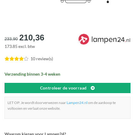
Oorspronkelijke
Huidige
210,36
233,90
prijs
prijs
173.85 excl. btw
was:
is:
€233,90.
€210,36.
10 review(s)
Verzending binnen 3-4 weken
Controleer de voorraad
LET OP: Je wordt doorverwezen naar
Lampen24.nl
om de aankoop te
voltooien en verlaat onze website.
Waarom kiezen voor Lampen24?