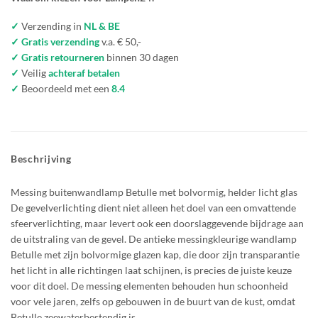
✓
Verzending in
NL & BE
✓ Gratis verzending
v.a. € 50,-
✓ Gratis retourneren
binnen 30 dagen
✓
Veilig
achteraf betalen
✓
Beoordeeld met een
8.4
Beschrijving
Messing buitenwandlamp Betulle met bolvormig, helder licht glas
De gevelverlichting dient niet alleen het doel van een omvattende
sfeerverlichting, maar levert ook een doorslaggevende bijdrage aan
de uitstraling van de gevel. De antieke messingkleurige wandlamp
Betulle met zijn bolvormige glazen kap, die door zijn transparantie
het licht in alle richtingen laat schijnen, is precies de juiste keuze
voor dit doel. De messing elementen behouden hun schoonheid
voor vele jaren, zelfs op gebouwen in de buurt van de kust, omdat
Betulle zeewaterbestendig is.