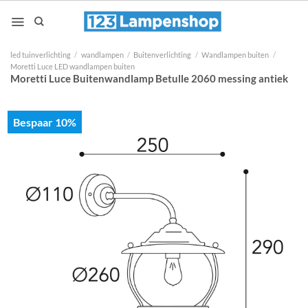
Ga
naar
inhoud
led tuinverlichting
/
wandlampen
/
Buitenverlichting
/
Wandlampen buiten
/
Moretti Luce LED wandlampen buiten
Moretti Luce Buitenwandlamp Betulle 2060 messing antiek
Bespaar 10%