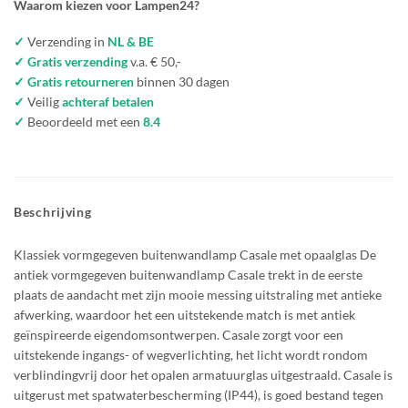
Waarom kiezen voor Lampen24?
✓
Verzending in
NL & BE
✓ Gratis verzending
v.a. € 50,-
✓ Gratis retourneren
binnen 30 dagen
✓
Veilig
achteraf betalen
✓
Beoordeeld met een
8.4
Beschrijving
Klassiek vormgegeven buitenwandlamp Casale met opaalglas De
antiek vormgegeven buitenwandlamp Casale trekt in de eerste
plaats de aandacht met zijn mooie messing uitstraling met antieke
afwerking, waardoor het een uitstekende match is met antiek
geïnspireerde eigendomsontwerpen. Casale zorgt voor een
uitstekende ingangs- of wegverlichting, het licht wordt rondom
verblindingvrij door het opalen armatuurglas uitgestraald. Casale is
uitgerust met spatwaterbescherming (IP44), is goed bestand tegen