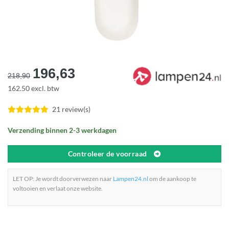
Oorspronkelijke
Huidige
196,63
218,90
prijs
prijs
162.50 excl. btw
was:
is:
€218,90.
€196,63.
21 review(s)
Verzending binnen 2-3 werkdagen
Controleer de voorraad
LET OP: Je wordt doorverwezen naar
Lampen24.nl
om de aankoop te
voltooien en verlaat onze website.