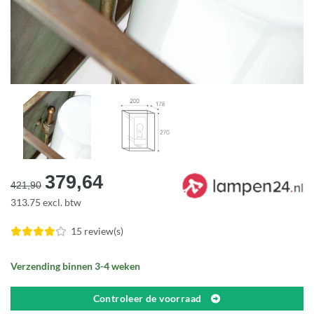
Oorspronkelijke
Huidige
379,64
421,90
prijs
prijs
313.75 excl. btw
was:
is:
€421,90.
€379,64.
15 review(s)
Verzending binnen 3-4 weken
Controleer de voorraad