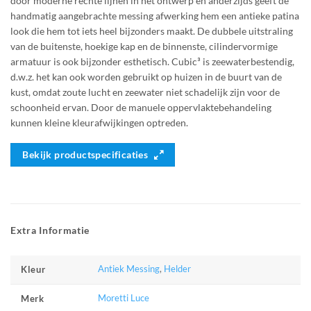
door moderne rechte lijnen in het ontwerp en anderzijds geeft de
handmatig aangebrachte messing afwerking hem een antieke patina
look die hem tot iets heel bijzonders maakt. De dubbele uitstraling
van de buitenste, hoekige kap en de binnenste, cilindervormige
armatuur is ook bijzonder esthetisch. Cubic³ is zeewaterbestendig,
d.w.z. het kan ook worden gebruikt op huizen in de buurt van de
kust, omdat zoute lucht en zeewater niet schadelijk zijn voor de
schoonheid ervan. Door de manuele oppervlaktebehandeling
kunnen kleine kleurafwijkingen optreden.
Bekijk productspecificaties
Extra Informatie
Antiek Messing
,
Helder
Kleur
Moretti Luce
Merk