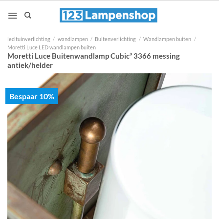
Ga
naar
inhoud
led tuinverlichting
/
wandlampen
/
Buitenverlichting
/
Wandlampen buiten
/
Moretti Luce LED wandlampen buiten
Moretti Luce Buitenwandlamp Cubic³ 3366 messing
antiek/helder
Bespaar 10%