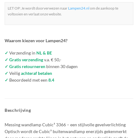
LET OP: Je wordt doorverwezen naar
Lampen24.nl
om de aankoop te
voltooien en verlaat onze website.
Waarom kiezen voor Lampen24?
✓
Verzending in
NL & BE
✓ Gratis verzending
v.a. € 50,-
✓ Gratis retourneren
binnen 30 dagen
✓
Veilig
achteraf betalen
✓
Beoordeeld met een
8.4
Beschrijving
Messing wandlamp Cubic³ 3366 – een stijlvolle gevelverlichting
Optisch wordt de Cubic³ buitenwandlamp enerzijds gekenmerkt