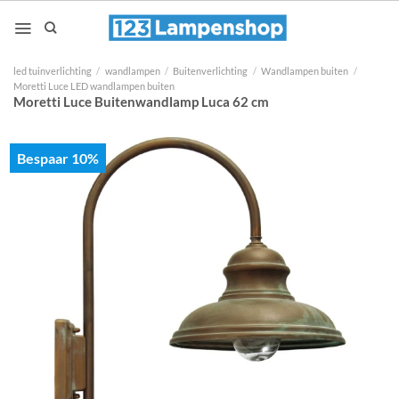
Ga
naar
inhoud
led tuinverlichting
/
wandlampen
/
Buitenverlichting
/
Wandlampen buiten
/
Moretti Luce LED wandlampen buiten
Moretti Luce Buitenwandlamp Luca 62 cm
Bespaar 10%