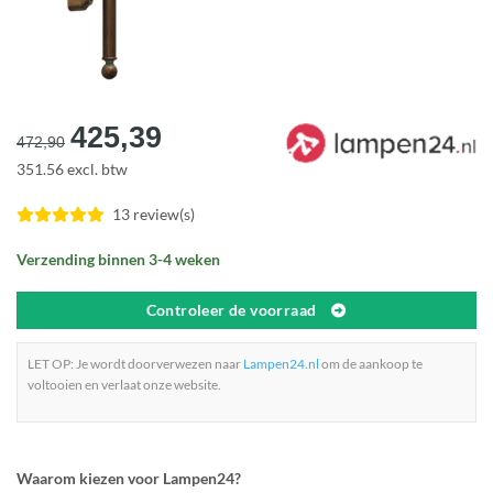
Oorspronkelijke
Huidige
425,39
472,90
prijs
prijs
351.56 excl. btw
was:
is:
€472,90.
€425,39.
13 review(s)
Verzending binnen 3-4 weken
Controleer de voorraad
LET OP: Je wordt doorverwezen naar
Lampen24.nl
om de aankoop te
voltooien en verlaat onze website.
Waarom kiezen voor Lampen24?