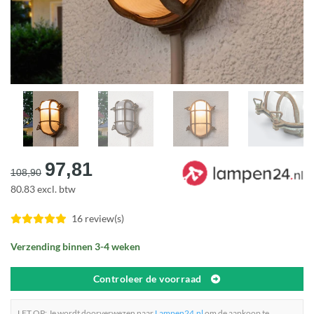
Oorspronkelijke
Huidige
97,81
108,90
prijs
prijs
80.83 excl. btw
was:
is:
€108,90.
€97,81.
16 review(s)
Verzending binnen 3-4 weken
Controleer de voorraad
LET OP: Je wordt doorverwezen naar
Lampen24.nl
om de aankoop te