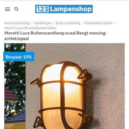
Ga
naar
inhoud
led tuinverlichting
/
wandlampen
/
Buitenverlichting
/
Wandlampen buiten
/
Moretti Luce LED wandlampen buiten
Moretti Luce Buitenwandlamp ovaal Bengt messing-
antiek/opaal
Bespaar 10%