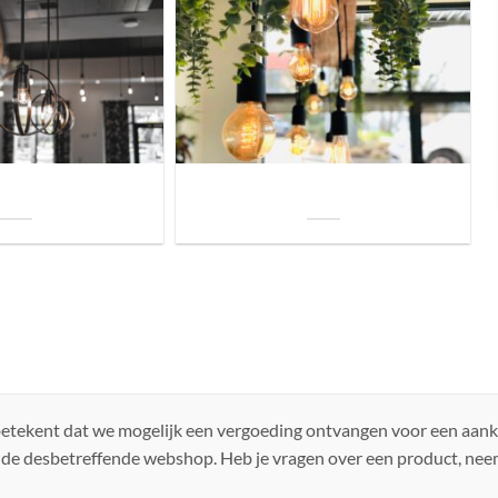
uis? Zo kies je daarvoor
Welke soorten verlichting zijn er voor je
iste lamp!
woning?
 betekent dat we mogelijk een vergoeding ontvangen voor een aan
 de desbetreffende webshop. Heb je vragen over een product, ne