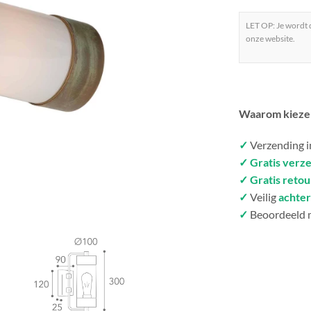
LET OP: Je wordt
onze website.
Waarom kieze
✓
Verzending 
✓ Gratis verz
✓ Gratis reto
✓
Veilig
achter
✓
Beoordeeld 