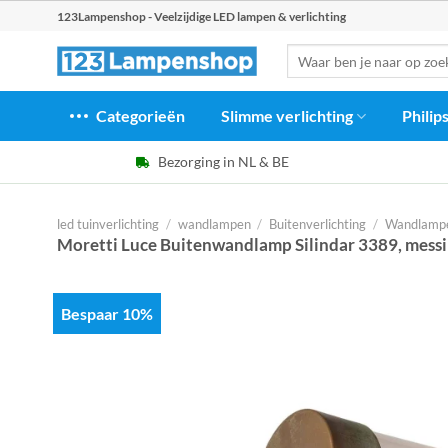
Ga
123Lampenshop - Veelzijdige LED lampen & verlichting
naar
Zoeken
inhoud
naar:
Categorieën
Slimme verlichting
Philip
Bezorging in NL & BE
led tuinverlichting
/
wandlampen
/
Buitenverlichting
/
Wandlampe
Moretti Luce Buitenwandlamp Silindar 3389, messi
Bespaar 10%