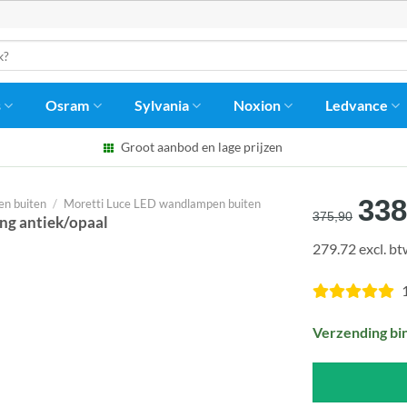
s
Osram
Sylvania
Noxion
Ledvance
Groot aanbod en lage prijzen
Oor
338
n buiten
/
Moretti Luce LED wandlampen buiten
375,90
ng antiek/opaal
prij
279.72 excl. b
was
€37
Verzending bi