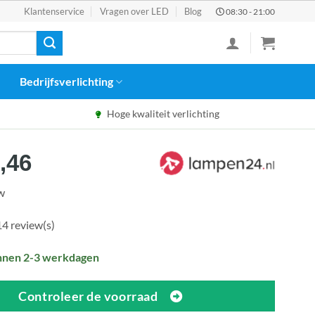
Klantenservice
Vragen over LED
Blog
08:30 - 21:00
Bedrijfsverlichting
Hoge kwaliteit verlichting
spronkelijke
Huidige
,46
s
prijs
tw
:
is:
5,90.
€338,46.
14 review(s)
nnen 2-3 werkdagen
Controleer de voorraad