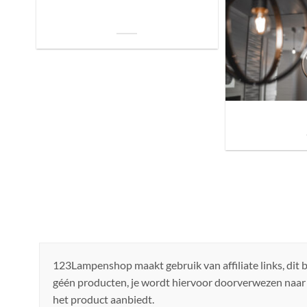
De Invloed van Daglicht op de Positie van
je Bed: Tips voor een Betere Nachtrust
Sfeer brengen in h
de ju
123Lampenshop maakt gebruik van affiliate links, dit
géén producten, je wordt hiervoor doorverwezen naar
het product aanbiedt.