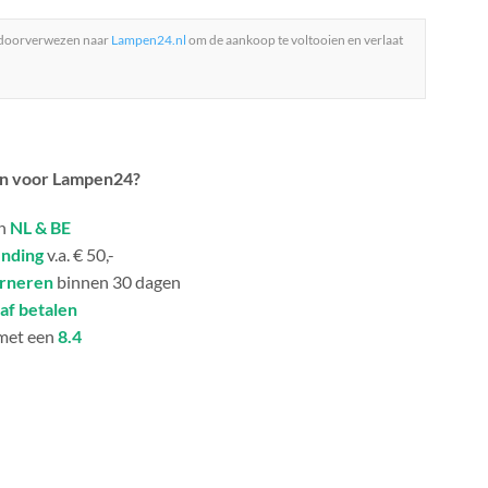
 doorverwezen naar
Lampen24.nl
om de aankoop te voltooien en verlaat
n voor Lampen24?
in
NL & BE
ending
v.a. € 50,-
urneren
binnen 30 dagen
af betalen
met een
8.4