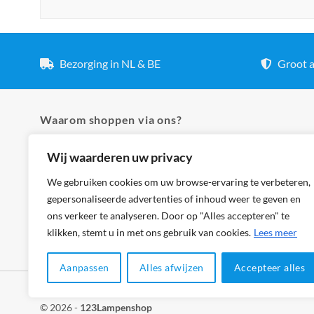
Bezorging in NL & BE
Groot a
Waarom shoppen via ons?
Wij waarderen uw privacy
✓ Hoogste kwaliteit lampen
✓ Meer dan 5.000 producten
We gebruiken cookies om uw browse-ervaring te verbeteren,
gepersonaliseerde advertenties of inhoud weer te geven en
✓ Groot aanbod en lage prijzen
ons verkeer te analyseren. Door op "Alles accepteren" te
✓ Bezorging in NL & BE
klikken, stemt u in met ons gebruik van cookies.
Lees meer
Aanpassen
Alles afwijzen
Accepteer alles
Klantenservice
Cookies
Privacybeleid
Disclaimer
© 2026 -
123Lampenshop