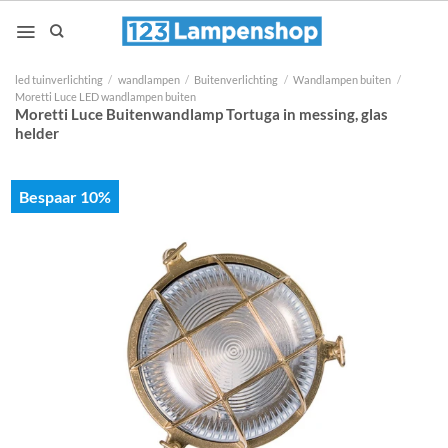
Ga
naar
inhoud
led tuinverlichting
/
wandlampen
/
Buitenverlichting
/
Wandlampen buiten
/
Moretti Luce LED wandlampen buiten
Moretti Luce Buitenwandlamp Tortuga in messing, glas
helder
Bespaar 10%