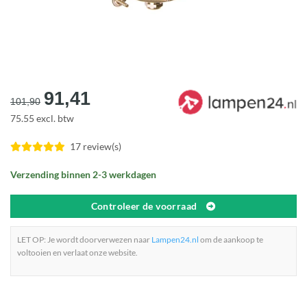
Oorspronkelijke
Huidige
91,41
101,90
prijs
prijs
75.55 excl. btw
was:
is:
€101,90.
€91,41.
17 review(s)
Verzending binnen 2-3 werkdagen
Controleer de voorraad
LET OP: Je wordt doorverwezen naar
Lampen24.nl
om de aankoop te
voltooien en verlaat onze website.