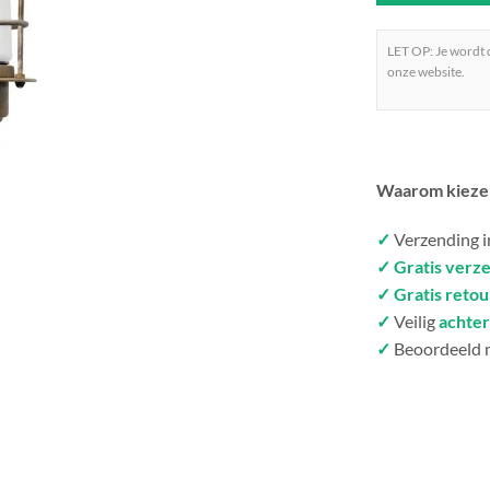
LET OP: Je wordt
onze website.
Waarom kieze
✓
Verzending 
✓ Gratis verz
✓ Gratis reto
✓
Veilig
achter
✓
Beoordeeld 