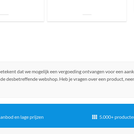
uis? Zo kies je daarvoor
Welke soorten verlichting zijn er voor je
iste lamp!
woning?
 betekent dat we mogelijk een vergoeding ontvangen voor een aan
 de desbetreffende webshop. Heb je vragen over een product, ne
anbod en lage prijzen
5.000+ producte