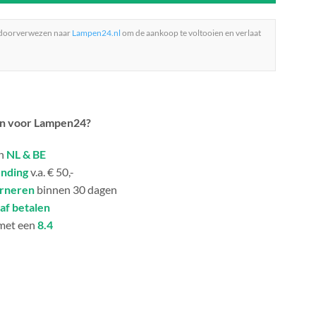
 doorverwezen naar
Lampen24.nl
om de aankoop te voltooien en verlaat
n voor Lampen24?
in
NL & BE
ending
v.a. € 50,-
urneren
binnen 30 dagen
af betalen
met een
8.4