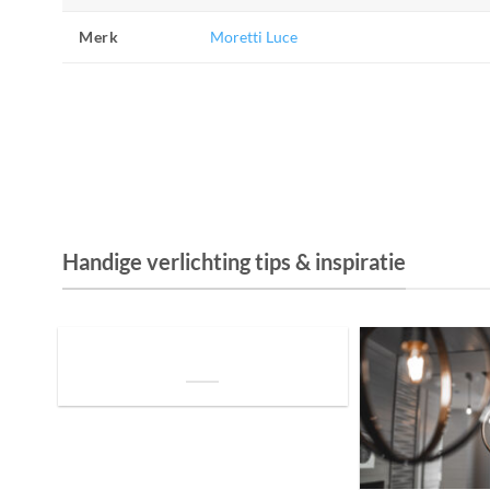
Merk
Moretti Luce
Handige verlichting tips & inspiratie
De Invloed van Daglicht op de Positie van
je Bed: Tips voor een Betere Nachtrust