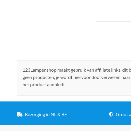
Sfeer brengen in h
de ju
123Lampenshop maakt gebruik van affiliate links, dit
géén producten, je wordt hiervoor doorverwezen naar
het product aanbiedt.
Bezorging in NL & BE
Groot a