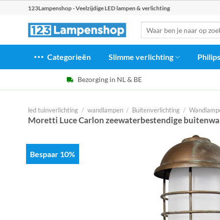
Ga
123Lampenshop - Veelzijdige LED lampen & verlichting
naar
Zoeken
inhoud
naar:
Categorieën
Slimme verlichting
Philip
Bezorging in NL & BE
led tuinverlichting
/
wandlampen
/
Buitenverlichting
/
Wandlampe
Moretti Luce Carlon zeewaterbestendige buitenwa
Bespaar 10%