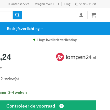
Klantenservice
Vragen over LED
Blog
08:30 - 21:00
Bedrijfsverlichting
Hoge kwaliteit verlichting
spronkelijke
Huidige
,24
s
prijs
tw
:
is:
2,90.
€416,24.
2 review(s)
nnen 3-4 weken
Controleer de voorraad