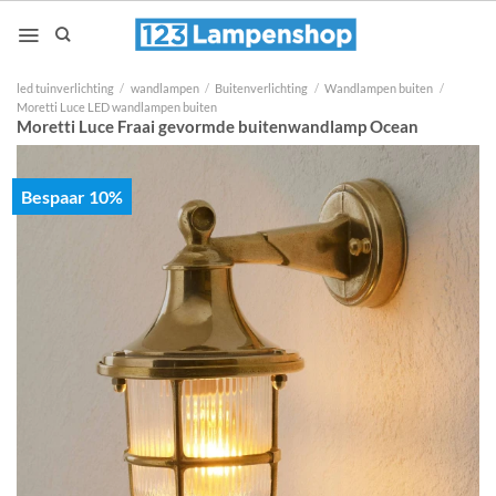
Ga
naar
inhoud
led tuinverlichting
/
wandlampen
/
Buitenverlichting
/
Wandlampen buiten
/
Moretti Luce LED wandlampen buiten
Moretti Luce Fraai gevormde buitenwandlamp Ocean
Bespaar 10%