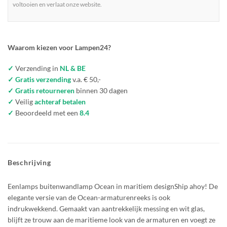
voltooien en verlaat onze website.
Waarom kiezen voor Lampen24?
✓
Verzending in
NL & BE
✓ Gratis verzending
v.a. € 50,-
✓ Gratis retourneren
binnen 30 dagen
✓
Veilig
achteraf betalen
✓
Beoordeeld met een
8.4
Beschrijving
Eenlamps buitenwandlamp Ocean in maritiem designShip ahoy! De
elegante versie van de Ocean-armaturenreeks is ook
indrukwekkend. Gemaakt van aantrekkelijk messing en wit glas,
blijft ze trouw aan de maritieme look van de armaturen en voegt ze