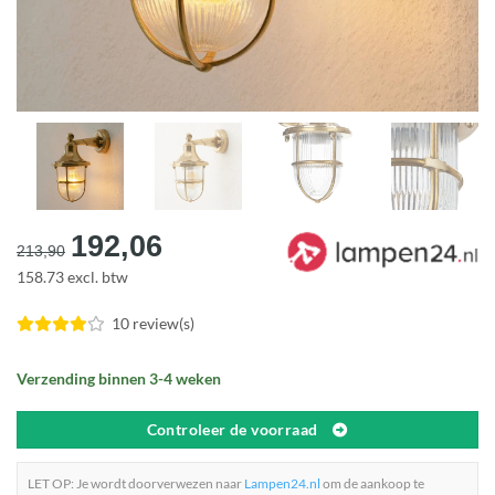
Oorspronkelijke
Huidige
192,06
213,90
prijs
prijs
158.73 excl. btw
was:
is:
€213,90.
€192,06.
10 review(s)
Verzending binnen 3-4 weken
Controleer de voorraad
LET OP: Je wordt doorverwezen naar
Lampen24.nl
om de aankoop te