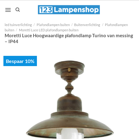
Ga
naar
inhoud
led tuinverlichting
/
Plafondlampen buiten
/
Buitenverlichting
/
Plafondlampen
buiten
/
Moretti Luce LED plafondlampen buiten
Moretti Luce Hoogwaardige plafondlamp Turino van messing
– IP44
Bespaar 10%