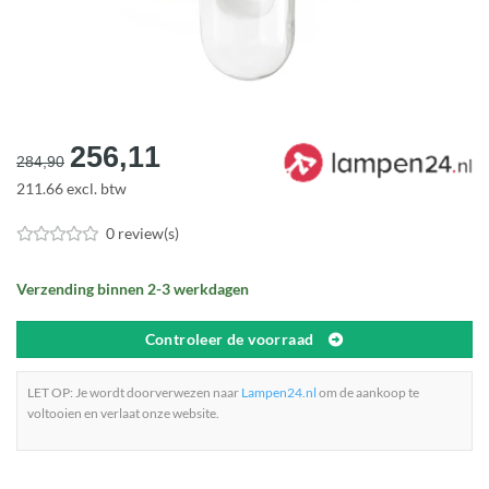
Oorspronkelijke
Huidige
256,11
284,90
prijs
prijs
211.66 excl. btw
was:
is:
€284,90.
€256,11.
0 review(s)
Verzending binnen 2-3 werkdagen
Controleer de voorraad
LET OP: Je wordt doorverwezen naar
Lampen24.nl
om de aankoop te
voltooien en verlaat onze website.