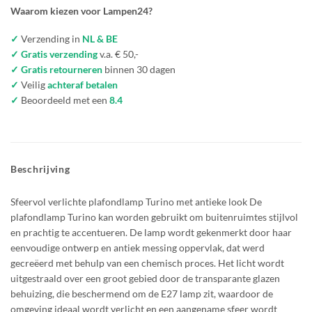
Waarom kiezen voor Lampen24?
✓
Verzending in
NL & BE
✓ Gratis verzending
v.a. € 50,-
✓ Gratis retourneren
binnen 30 dagen
✓
Veilig
achteraf betalen
✓
Beoordeeld met een
8.4
Beschrijving
Sfeervol verlichte plafondlamp Turino met antieke look De
plafondlamp Turino kan worden gebruikt om buitenruimtes stijlvol
en prachtig te accentueren. De lamp wordt gekenmerkt door haar
eenvoudige ontwerp en antiek messing oppervlak, dat werd
gecreëerd met behulp van een chemisch proces. Het licht wordt
uitgestraald over een groot gebied door de transparante glazen
behuizing, die beschermend om de E27 lamp zit, waardoor de
omgeving ideaal wordt verlicht en een aangename sfeer wordt