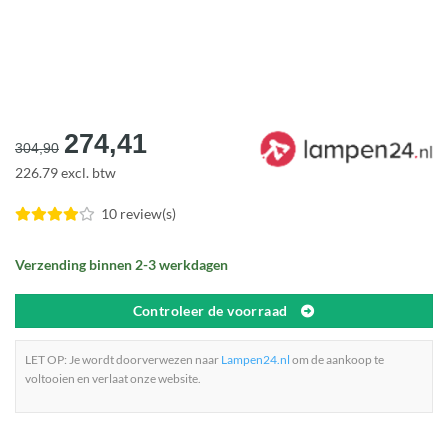
Oorspronkelijke
Huidige
274,41
304,90
prijs
prijs
226.79 excl. btw
was:
is:
€304,90.
€274,41.
10 review(s)
Verzending binnen 2-3 werkdagen
Controleer de voorraad
LET OP: Je wordt doorverwezen naar
Lampen24.nl
om de aankoop te
voltooien en verlaat onze website.