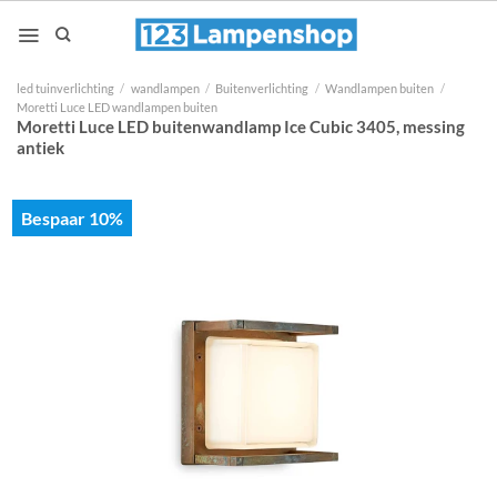
Ga
naar
inhoud
led tuinverlichting
/
wandlampen
/
Buitenverlichting
/
Wandlampen buiten
/
Moretti Luce LED wandlampen buiten
Moretti Luce LED buitenwandlamp Ice Cubic 3405, messing
antiek
Bespaar 10%