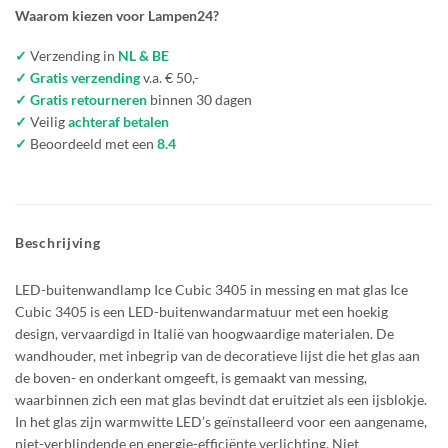
Waarom kiezen voor Lampen24?
✓
Verzending in
NL & BE
✓ Gratis verzending
v.a. € 50,-
✓ Gratis retourneren
binnen 30 dagen
✓
Veilig
achteraf betalen
✓
Beoordeeld met een
8.4
Beschrijving
LED-buitenwandlamp Ice Cubic 3405 in messing en mat glas Ice
Cubic 3405 is een LED-buitenwandarmatuur met een hoekig
design, vervaardigd in Italië van hoogwaardige materialen. De
wandhouder, met inbegrip van de decoratieve lijst die het glas aan
de boven- en onderkant omgeeft, is gemaakt van messing,
waarbinnen zich een mat glas bevindt dat eruitziet als een ijsblokje.
In het glas zijn warmwitte LED’s geïnstalleerd voor een aangename,
niet-verblindende en energie-efficiënte verlichting. Niet